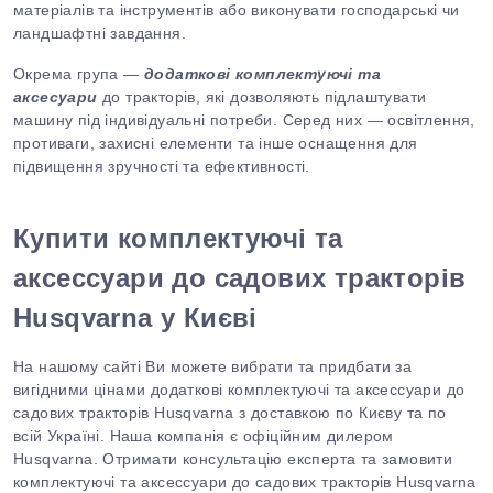
матеріалів та інструментів або виконувати господарські чи
ландшафтні завдання.
Окрема група —
додаткові комплектуючі та
аксесуари
до тракторів, які дозволяють підлаштувати
машину під індивідуальні потреби. Серед них — освітлення,
противаги, захисні елементи та інше оснащення для
підвищення зручності та ефективності.
Купити к
омплектуючі та
аксессуари до садових тракторів
Husqvarna
у Києві
На нашому сайті Ви можете вибрати та придбати за
вигідними цінами д
одаткові
к
омплектуючі та аксессуари до
садових тракторів Husqvarna
з доставкою по Києву та по
всій Україні. Наша компанія є офіційним дилером
Husqvarna
. Отримати консультацію експерта та замовити
к
омплектуючі та аксессуари до садових тракторів
Husqvarna