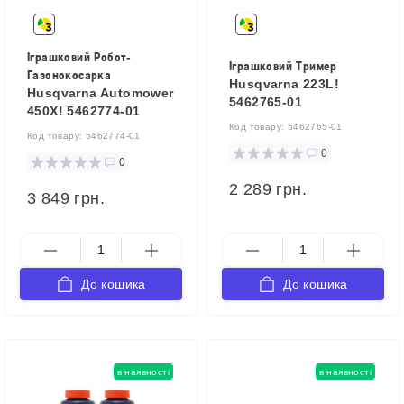
Іграшковий Робот-
Іграшковий Тример
Газонокосарка
Husqvarna 223L!
Husqvarna Automower
5462765-01
450X! 5462774-01
Код товару:
5462765-01
Код товару:
5462774-01
0
0
2 289 грн.
3 849 грн.
До кошика
До кошика
в наявності
в наявності