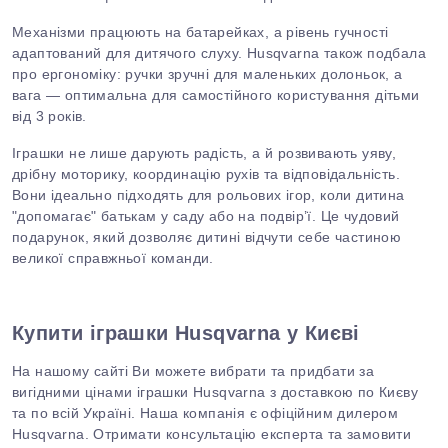
Механізми працюють на батарейках, а рівень гучності
адаптований для дитячого слуху. Husqvarna також подбала
про ергономіку: ручки зручні для маленьких долоньок, а
вага — оптимальна для самостійного користування дітьми
від 3 років.
Іграшки не лише дарують радість, а й розвивають уяву,
дрібну моторику, координацію рухів
та
відповідальність.
Вони ідеально підходять для рольових ігор, коли дитина
"допомагає" батькам у саду або на подвір’ї. Це чудовий
подарунок, який дозволяє дитині відчути себе частиною
великої справжньої команди.
Купити іграшки Husqvarna у Києві
На нашому сайті Ви можете вибрати та придбати за
вигідними цінами іграшки Husqvarna з доставкою по Києву
та по всій Україні. Наша компанія є офіційним дилером
Husqvarna. Отримати консультацію експерта та замовити