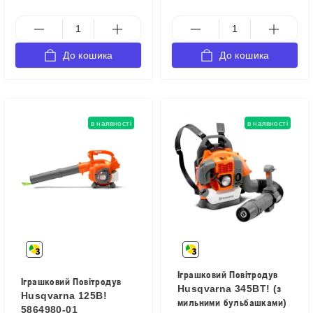
До кошика
До кошика
в наявності
в наявності
Іграшковий Повітродув
Іграшковий Повітродув
Husqvarna 345BT! (з
Husqvarna 125B!
мильними бульбашками)
5864980-01