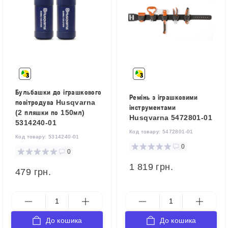
Бульбашки до іграшкового
Ремінь з іграшковими
повітродува Husqvarna
інструментами
(2 пляшки по 150мл)
Husqvarna 5472801-01
5314240-01
Код товару:
5472801-01
Код товару:
5314240-01
0
0
1 819 грн.
479 грн.
До кошика
До кошика