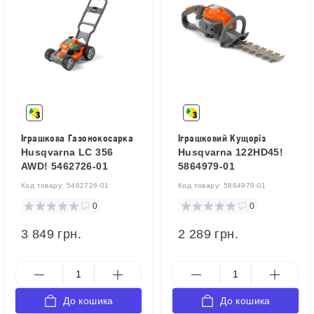
Іграшкова Газонокосарка
Іграшковий Кущоріз
Husqvarna LC 356
Husqvarna 122HD45!
AWD! 5462726-01
5864979-01
Код товару:
5462726-01
Код товару:
5864979-01
0
0
3 849 грн.
2 289 грн.
До кошика
До кошика