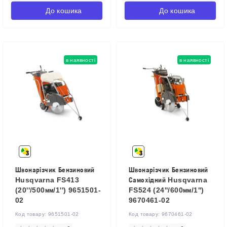
До кошика
До кошика
в наявності
в наявності
Швонарізчик Бензиновий
Швонарізчик Бензиновий
Husqvarna FS413
Самохідний Husqvarna
(20''/500мм/1'') 9651501-
FS524 (24''/600мм/1'')
02
9670461-02
Код товару:
9651501-02
Код товару:
9670461-02