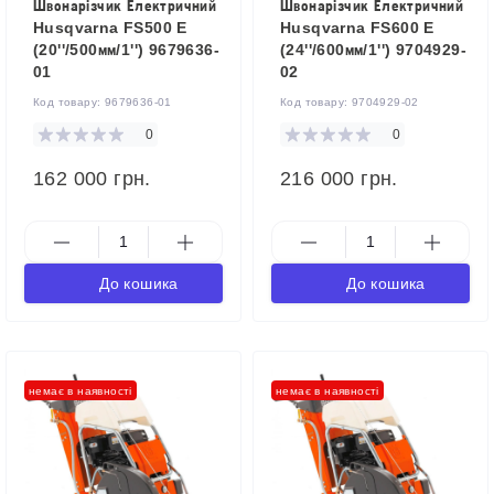
Швонарізчик Електричний
Швонарізчик Електричний
Husqvarna FS500 E
Husqvarna FS600 E
(20''/500мм/1'') 9679636-
(24''/600мм/1'') 9704929-
01
02
Код товару:
9679636-01
Код товару:
9704929-02
0
0
162 000 грн.
216 000 грн.
До кошика
До кошика
немає в наявності
немає в наявності