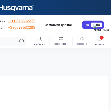
+380673532277
зин:
ru
ua
Замовити дзвінок
+380673532288
іс:
0
порівняти
зв'язок
кабінет
кошик