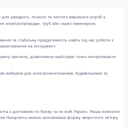
 для швидкого, точного та чистого вирізання штроб у
ння електропроводки, труб або інших інженерних
ання та стабільну продуктивність навіть під час роботи з
авантаження на інструмент.
ирину пропилу, дозволяючи майстрам точно контролювати
ьним вибором для електромонтажників, будівельників та
rna з доставкою по Києву та по всій Україні. Наша компанія
зів Husqvarna можна заповнивши форму зворотного зв'язку