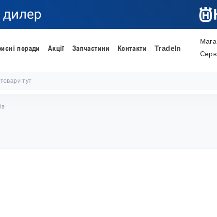
Мага
рисні поради
Акції
Запчастини
Контакти
TradeIn
Серв
ів