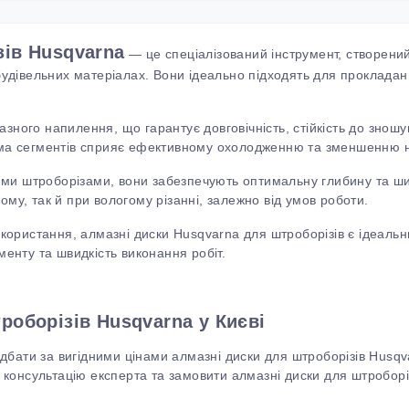
зів Husqvarna
— це спеціалізований інструмент, створений
х будівельних матеріалах. Вони ідеально підходять для проклада
зного напилення, що гарантує довговічність, стійкість до зношув
а сегментів сприяє ефективному охолодженню та зменшенню н
ими штроборізами, вони забезпечують оптимальну глибину та ш
хому, так
й
при вологому різанні, залежно від умов роботи.
 використання, алмазні диски Husqvarna для штроборізів є ідеал
ументу та швидкість виконання робіт.
роборізів Husqvarna у Києві
бати за вигідними цінами алмазні диски для штроборізів Husqva
консультацію експерта та замовити алмазні диски для штроборі