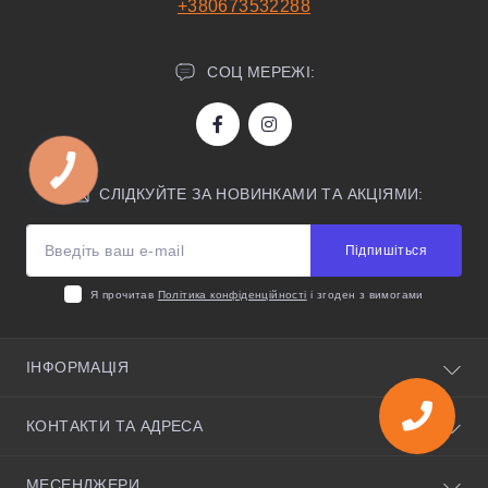
+380673532288
СОЦ МЕРЕЖІ:
СЛІДКУЙТЕ ЗА НОВИНКАМИ ТА АКЦІЯМИ:
Підпишіться
Я прочитав
Політика конфіденційності
і згоден з вимогами
ІНФОРМАЦІЯ
Про нас
КОНТАКТИ ТА АДРЕСА
Корисні поради
Умови угоди
Київська область, село Святопетрівське, вулиця
МЕСЕНДЖЕРИ