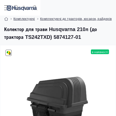
Комплектуючі
Комплектуючі до тракторів, косарок, райдерів
Колектор для трави Husqvarna 210л (до
трактора TS242TXD) 5874127-01
в наявності