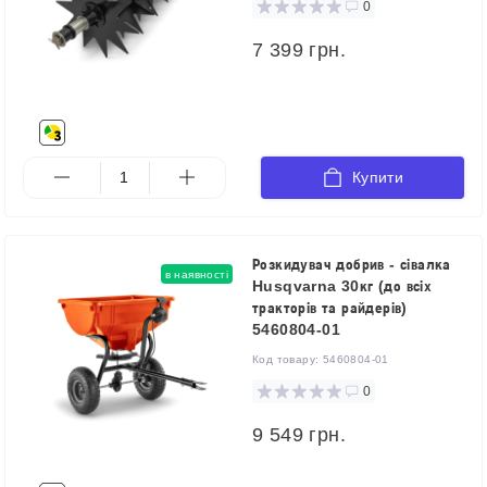
0
7 399 грн.
Купити
Розкидувач добрив - сівалка
в наявності
Husqvarna 30кг (до всіх
тракторів та райдерів)
5460804-01
Код товару:
5460804-01
0
9 549 грн.