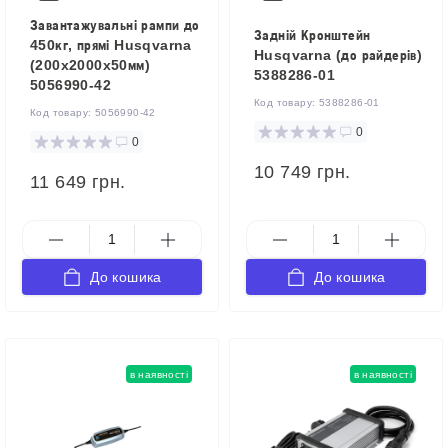
Завантажувальні рампи до
Задній Кронштейн
450кг, прямі Husqvarna
Husqvarna (до райдерів)
(200x2000x50мм)
5388286-01
5056990-42
Код товару:
5388286-01
Код товару:
5056990-42
0
0
10 749 грн.
11 649 грн.
До кошика
До кошика
в наявності
в наявності