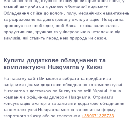
машиною або підготувати техніку до використання вночі, у
темний час доби чи в умовах обмеженої видимості.
Обладнання стійке до вологи, пилу, механічних навантажень
та
розраховане на довготривалу експлуатацію. Husqvarna
пропонує все необхідне, щоб Ваша техніка залишалась
продуктивною, зручною та універсальною незалежно від
викликів, які ставить перед нею природа чи сезон.
Купити додаткове обладнання та
комплектуючі Husqvarna у Києві
На нашому сайті Ви можете вибрати та придбати за
вигідними цінами додаткове обладнання та комплектуючі
Husqvarna з доставкою по Києву та по всій Україні. Наша
компанія є офіційним дилером Husqvarna. Отримати
консультацію експерта та замовити
додаткове обладнання
та комплектуючі
Husqvarna можна заповнивши форму
зворотного зв'язку або за телефоном
+380671325733
.