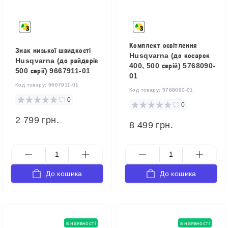
Комплект освітлення
Знак низької швидкості
Husqvarna (до косарок
Husqvarna (до райдерів
400, 500 серій) 5768090-
500 серії) 9667911-01
01
Код товару:
9667911-01
Код товару:
5768090-01
0
0
2 799 грн.
8 499 грн.
До кошика
До кошика
в наявності
в наявності