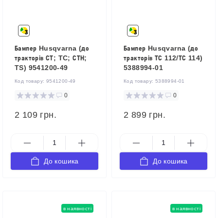
Бампер Husqvarna (до
Бампер Husqvarna (до
тракторів СТ; TC; СТН;
тракторів ТС 112/ТС 114)
TS) 9541200-49
5388994-01
Код товару:
9541200-49
Код товару:
5388994-01
0
0
2 109 грн.
2 899 грн.
До кошика
До кошика
в наявності
в наявності