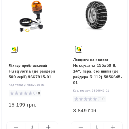
Ланцюги на колеса
Ліхтар проблисковий
Husqvarna 155x50-8,
Husqvarna (до райдерів
14", пара, без шипів (до
500 серії) 9667915-01
райдера R 112) 5856645-
01
Код товару:
9667915-01
Код товару:
5856645-01
0
0
15 199 грн.
3 849 грн.