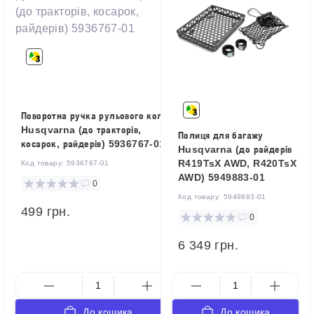
Поворотна ручка рульового колеса
Husqvarna (до тракторів,
Полиця для багажу
косарок, райдерів) 5936767-01
Husqvarna (до райдерів
R419TsX AWD, R420TsX
Код товару:
5936767-01
AWD) 5949883-01
0
Код товару:
5949883-01
499 грн.
0
6 349 грн.
До кошика
До кошика