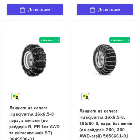
До кошика
До кошика
в наявності
в наявності
Ланцюги на колеса
Ланцюги на колеса
Husqvarna 16x6,5-8
Husqvarna 16x6.5-8,
пара, з шипами (до
165/60-8, пара, без шипів
райдерів R, PR без AWD
(до райдерів 200; 300
та снігоочисників ST)
AWD-серії) 5856661-01
9649930-01