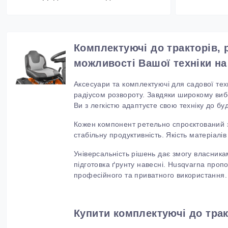
Комплектуючі до тракторів,
можливості
В
ашої техніки н
Аксесуари та комплектуючі для садової тех
радіусом розвороту. Завдяки широкому вибор
Ви з легкістю адаптуєте свою техніку до буд
Кожен компонент ретельно спроєктований 
стабільну продуктивність.
Якість матеріалі
Універсальність рішень дає змогу власника
підготовка ґрунту навесні.
Husqvarna
пропон
професійного та приватного використання.
Купити комплектуючі до трак