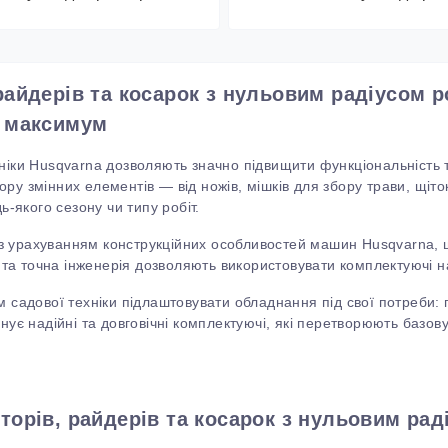
 райдерів та косарок з нульовим радіусом
а максимум
ніки
Husqvarna
дозволяють значно підвищити функціональність та
у змінних елементів — від ножів, мішків для збору трави, щіток,
ь-якого сезону чи типу робіт.
з урахуванням конструкційних особливостей машин
Husqvarna
,
в
та
точна інженерія дозволяють використовувати комплектуючі н
м садової техніки підлаштовувати обладнання під свої потреби: п
ує надійні та довговічні комплектуючі, які перетворюють базо
торів, райдерів та косарок з нульовим рад