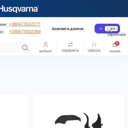
+380673532277
зин:
ru
ua
Замовити дзвінок
+380673532288
іс:
0
порівняти
зв'язок
кабінет
кошик