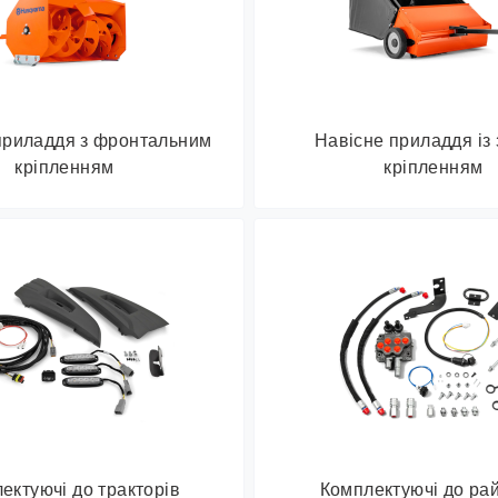
приладдя з фронтальним
Навісне приладдя із 
кріпленням
кріпленням
ектуючі до тракторів
Комплектуючі до ра