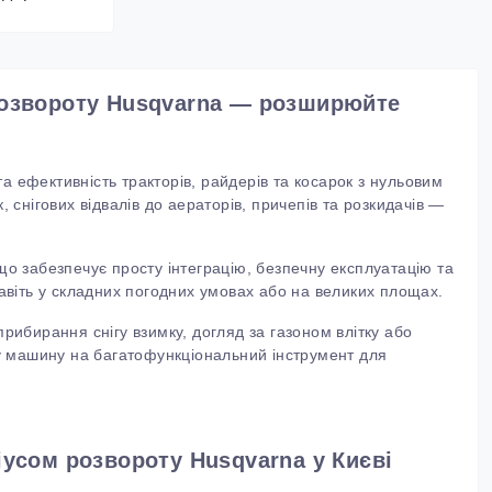
 розвороту Husqvarna — розширюйте
 ефективність тракторів, райдерів та косарок з нульовим
 снігових відвалів до аераторів, причепів та розкидачів —
 що забезпечує просту інтеграцію, безпечну експлуатацію та
авіть у складних погодних умовах або на великих площах.
рибирання снігу взимку, догляд за газоном влітку або
ву машину на багатофункціональний інструмент для
іусом розвороту Husqvarna у Києві