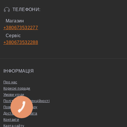
ТЕЛЕФОНИ:
Магазин
+380673532277
Сервіс
+380673532288
ІНФОРМАЦІЯ
Про нас
Корисні поради
Умови угоди
Політика конфіденційності
Повернення товару
КНОПКА
ЗВ'ЯЗКУ
Доставка та оплата
Контакти
Карта сайту