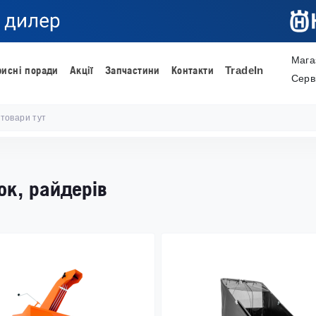
Мага
рисні поради
Акції
Запчастини
Контакти
TradeIn
Серв
ок, райдерів