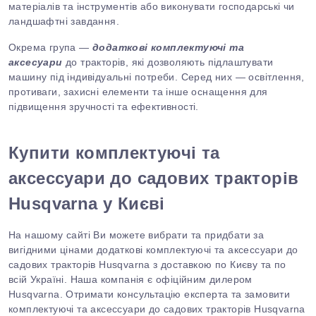
матеріалів та інструментів або виконувати господарські чи
ландшафтні завдання.
Окрема група —
додаткові комплектуючі та
аксесуари
до тракторів, які дозволяють підлаштувати
машину під індивідуальні потреби. Серед них — освітлення,
противаги, захисні елементи та інше оснащення для
підвищення зручності та ефективності.
Купити к
омплектуючі та
аксессуари до садових тракторів
Husqvarna
у Києві
На нашому сайті Ви можете вибрати та придбати за
вигідними цінами д
одаткові
к
омплектуючі та аксессуари до
садових тракторів Husqvarna
з доставкою по Києву та по
всій Україні. Наша компанія є офіційним дилером
Husqvarna
. Отримати консультацію експерта та замовити
к
омплектуючі та аксессуари до садових тракторів
Husqvarna