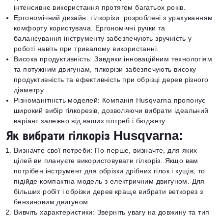
інтенсивне використання протягом багатьох років.
Ергономічний дизайн: гілкорізи розроблені з урахуванням
комфорту користувача. Ергономічні ручки та
балансування інструменту забезпечують зручність у
роботі навіть при тривалому використанні.
Висока продуктивність: Завдяки інноваційним технологіям
та потужним двигунам, гілкорізи забезпечують високу
продуктивність та ефективність при обрізці дерев різного
діаметру.
Різноманітність моделей: Компанія Husqvarna пропонує
широкий вибір гілкорезів, дозволяючи вибрати ідеальний
варіант залежно від ваших потреб і бюджету.
Як вибрати гілкоріз Husqvarna:
Визначте свої потреби: По-перше, визначте, для яких
цілей ви плануєте використовувати гілкоріз. Якщо вам
потрібен інструмент для обрізки дрібних гілок і кущів, то
підійде компактна модель з електричним двигуном. Для
більших робіт і обрізки дерев краще вибрати веткорез з
бензиновим двигуном.
Вивчіть характеристики: Зверніть увагу на довжину та тип