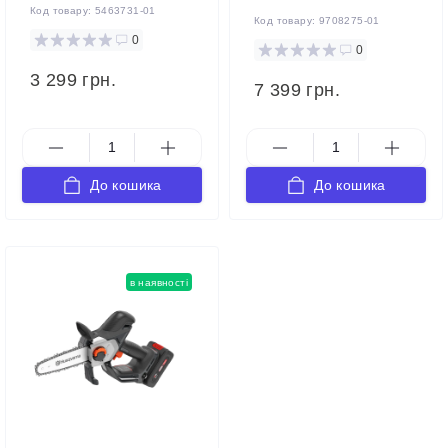
Код товару:
5463731-01
Код товару:
9708275-01
0
0
3 299 грн.
7 399 грн.
До кошика
До кошика
в наявності