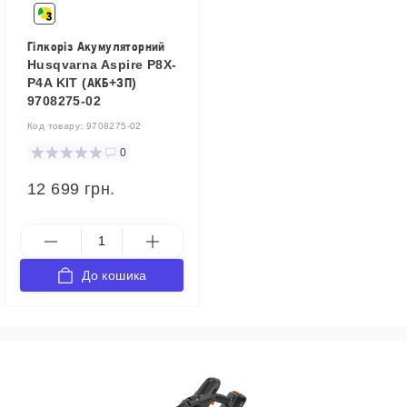
Гілкоріз Акумуляторний
Husqvarna Aspire P8X-
P4A KIT (АКБ+ЗП)
9708275-02
Код товару:
9708275-02
0
12 699 грн.
До кошика