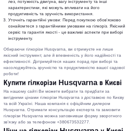
лез, потужність двигуна, вагу інструменту та інші
характеристики, які можуть впливати на його
продуктивність та зручність використання.
Уточніть гарантійні умови: Перед покупкою обов'язково
ознайомтеся з гарантійними умовами на гілкоріз. Якісний
сервіс та гарантія якості - це важливі аспекти при виборі
інструменту.
Обираючи гілкорізи Husqvarna, ви отримуєте не лише
якісний інструмент, але й впевненість у його надійності та
ефективності. Дотримуйтеся наших порад при виборі та
насолоджуйтесь зручністю та продуктивністю вашої садової
роботи!
Купити гілкорізи Husqvarna в Києві
На нашому сайті Ви можете вибрати та придбати за
вигідними цінами гілкорізи Husqvarna з доставкою по Києву
та всій Україні. Наша компанія є офіційним дилером
Husqvarna. Отримати консультацію експерта та замовити
гілкорізи Husqvarna можна заповнивши форму зворотного
зв'язку або за телефоном +380673532277.
Ціни на гілкорізи Husqvarna у Києві