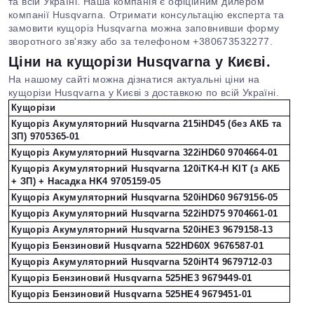
та всій Україні. Наша компанія є офіційним дилером
компанії Husqvarna. Отримати консультацію експерта та
замовити кущоріз Husqvarna можна заповнивши форму
зворотного зв'язку або за телефоном +380673532277.
Ціни на кущорізи Husqvarna у Києві.
На нашому сайті можна дізнатися актуальні ціни на
кущорізи Husqvarna у Києві з доставкою по всій Україні.
Кущорізи
Кущоріз Акумуляторний Husqvarna 215iHD45 (без АКБ та
ЗП) 9705365-01
Кущоріз Акумуляторний Husqvarna 322iHD60 9704664-01
Кущоріз Акумуляторний Husqvarna 120iTK4-H KIT (з АКБ
+ ЗП) + Насадка HK4 9705159-05
Кущоріз Акумуляторний Husqvarna 520iHD60 9679156-05
Кущоріз Акумуляторний Husqvarna 522iHD75 9704661-01
Кущоріз Акумуляторний Husqvarna 520iHE3 9679158-13
Кущоріз Бензиновий Husqvarna 522HD60X 9676587-01
Кущоріз Акумуляторний Husqvarna 520iHT4 9679712-03
Кущоріз Бензиновий Husqvarna 525HE3 9679449-01
Кущоріз Бензиновий Husqvarna 525HE4 9679451-01