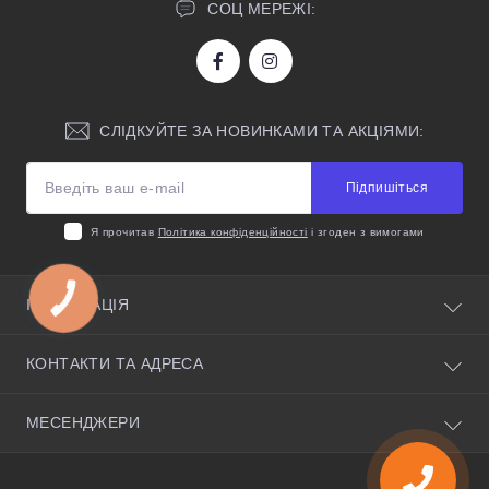
СОЦ МЕРЕЖІ:
СЛІДКУЙТЕ ЗА НОВИНКАМИ ТА АКЦІЯМИ:
Підпишіться
Я прочитав
Політика конфіденційності
і згоден з вимогами
КНОПКА
ІНФОРМАЦІЯ
ЗВ'ЯЗКУ
Про нас
КОНТАКТИ ТА АДРЕСА
Корисні поради
Умови угоди
Київська область, село Святопетрівське, вулиця
МЕСЕНДЖЕРИ
Політика конфіденційності
Чорновола 35, 08141
Повернення товару
Telegram
benzotradeorder@gmail.com
Доставка та оплата