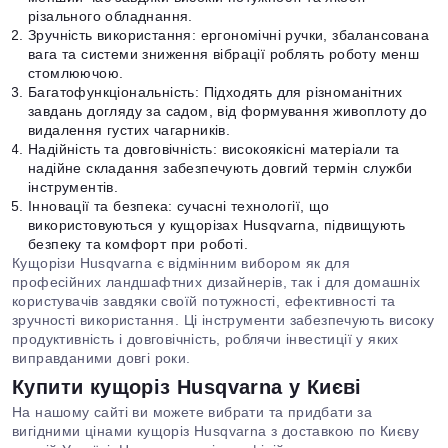
різального обладнання.
Зручність використання: ергономічні ручки, збалансована
вага та системи зниження вібрації роблять роботу менш
стомлюючою.
Багатофункціональність: Підходять для різноманітних
завдань догляду за садом, від формування живоплоту до
видалення густих чагарників.
Надійність та довговічність: високоякісні матеріали та
надійне складання забезпечують довгий термін служби
інструментів.
Інновації та безпека: сучасні технології, що
використовуються у кущорізах Husqvarna, підвищують
безпеку та комфорт при роботі.
Кущорізи Husqvarna є відмінним вибором як для
професійних ландшафтних дизайнерів, так і для домашніх
користувачів завдяки своїй потужності, ефективності та
зручності використання. Ці інструменти забезпечують високу
продуктивність і довговічність, роблячи інвестиції у яких
виправданими довгі роки.
Купити кущоріз Husqvarna у Києві
На нашому сайті ви можете вибрати та придбати за
вигідними цінами кущоріз Husqvarna з доставкою по Києву