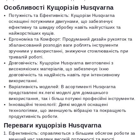
Особливості Кущорізів Husqvarna
Потужність та Ефективність: Кущорізи Husqvarna
оснащені потужними двигунами, що забезпечує
ефективну та швидку обробку навіть найгустіших та
найжорсткіших кущів.
Ергономіка та Комфорт: Продуманий дизайн рукояток та
збалансований розподіл ваги роблять інструменти
зручними у використанні, знижуючи стомлюваність при
тривалій роботі.
Довговічність: Кущорізи Husqvarna виготовлені з
високоякісних матеріалів, що забезпечує їхню
довговічність та надійність навіть при інтенсивному
використанні.
Варіативність моделей: В асортименті Husqvarna
представлені як легкі моделі для домашнього
використання, так і більш потужні професійні інструменти.
Інноваційні технології: Деякі моделі оснащені
технологіями, що зменшують вібрацію та покращують
продуктивність роботи.
Переваги кущорізів Husqvarna
Ефективність: справляються з більшим обсягом роботи за
менший час завдяки високій потужності та якості