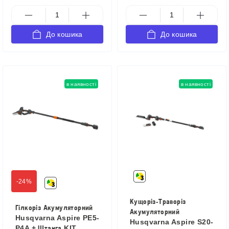
До кошика
До кошика
в наявності
в наявності
-24%
Кущоріз-Траворіз
Гілкоріз Акумуляторний
Акумуляторний
Husqvarna Aspire PE5-
Husqvarna Aspire S20-
P4A + Штанга KIT