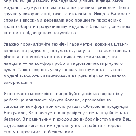
обрізки кущів у межах присадибної ділянки підійде легка
модель з акумуляторним або електричним приводом. Вона
зручна у використанні, тиха та екологічна. Якщо ж Ви маєте
справу з високими деревами або працюєте професійно,
краще обирати продуктивнішу модель із більшою довжиною
штанги та підвищеною потужністю.
Уважно проаналізуйте технічні параметри: довжина штанги
впливає на радіус дії, потужність двигуна — на ефективність
різання, а наявність автоматичної системи змащення
ланцюга — на комфорт роботи та довговічність ріжучого
вузла. Також зверніть увагу на вагу інструмента — легші
моделі знижують навантаження на руки під час тривалого
використання.
Якщо маєте можливість, випробуйте декілька варіантів у
роботі: це допоможе відчути баланс, ергономіку та
загальний комфорт при експлуатації. Обираючи продукцію
Husqvarna, Ви інвестуєте в перевірену якість, надійність
та
безпеку. З правильним підходом до вибору інструмента Ваш
сад завжди виглядатиме доглянутим, а роботи з обрізки
стануть простими та безпечними.