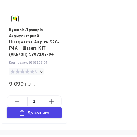
Кущоріз-Траворіз
Акумуляторний
Husqvarna Aspire S20-
P4A + Штанга KIT
(АКБ+ЗП) 9707167-04
Код товару:
9707167-04
0
9 099 грн.
До кошика