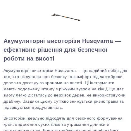
Акумуляторні висоторізи Husqvarna —
ефективне рішення для безпечної
роботи на висоті
Акумуляторні висоторізи Husqvarna — це надійний вибір для
тих, хто піклується про безпеку та комфорт під час обрізки
дерев
та
догляду за кронами на висоті. Ці інструменти
мають подовжену штангу з ріжучим вузлом на кінці, що дає
змогу легко дістатись до верхівок дерев, не використовуючи
драбину. Завдяки цьому суттєво знижується ризик травм та
підвищується продуктивність.
Висоторізи ідеально підходять для сезонного формування
крон, видалення сухих гілок
та
утримання ділянки в
естетичному стані. Вони затребувані серед професійних