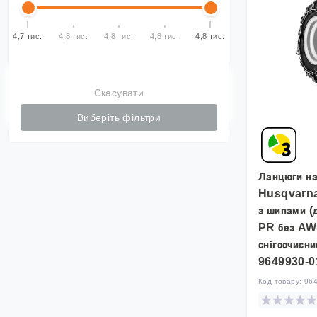
4,7 тис.
4,8 тис.
4,8 тис.
4,8 тис.
4,8 тис.
Скасувати
Виберіть фільтри
Ланцюги на
Husqvarna
з шипами (
PR без AW
снігоочисни
9649930-0
Код товару:
96