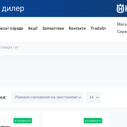
Мага
рисні поради
Акції
Запчастини
Контакти
TradeIn
Серв
ня:
в наявності
в наявності