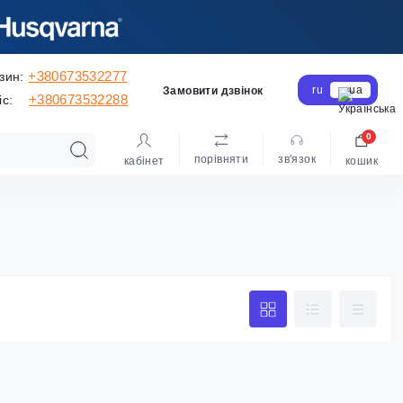
+380673532277
зин:
ru
ua
Замовити дзвінок
+380673532288
іс:
0
порівняти
зв'язок
кабінет
кошик