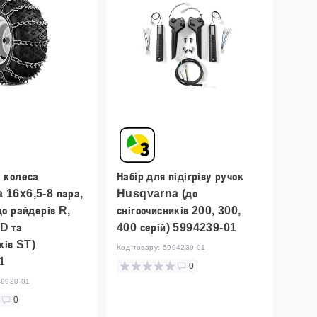
 колеса
Набір для підігріву ручок
 16x6,5-8 пара,
Husqvarna (до
до райдерів R,
снігоочисників 200, 300,
D та
400 серій) 5994239-01
ків ST)
Код товару:
5994239-01
1
0
49930-01
0