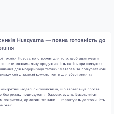
сників Husqvarna — повна готовність до
рання
ої техніки
Husqvarna
створені для того, щоб адаптувати
езпечити максимальну продуктивність навіть при складних
рішення для модернізації техніки: металеві та поліуретанові
икиду снігу, захисні кожухи, тенти для зберігання та
конкретної моделі снігоочисника, що забезпечує просте
ю без ризику пошкодження базових вузлів. Високоякісні
им покриттям, армовані тканини — гарантують довговічність
умовах.