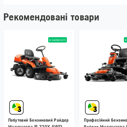
Рекомендовані товари
в наявності
в
Побутовий Бензиновий Райдер
Професійний Бензин
Husqvarna R 320X AWD
Райдер Husqvarna