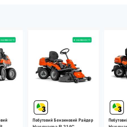
 наявності
в наявності
овий
Побутовий Бензиновий Райдер
Побутови
 R
Husqvarna R 214C
Husqva