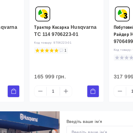
sqvarna
Трактор Косарка Husqvarna
Побутови
TC 114 9706223-01
Райдер 
9706499
Код товару:
9706223-01
Код товару:
1
165 999 грн.
317 999
Введіть ваше ім’я