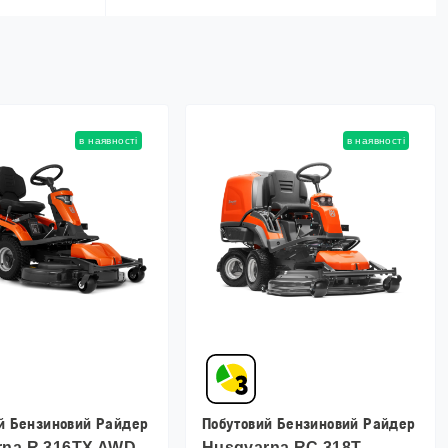
в наявності
в наявності
й Бензиновий Райдер
Побутовий Бензиновий Райдер
rna R 316TX AWD
Husqvarna RC 318T