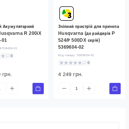
й Акумуляторний
Зчіпний пристрій для причепа
Husqvarna R 200iX
Husqvarna (до райдерів P
-01
524/Р 500DX серій)
5369604-02
9706499-01
Код товару:
5369604-02
0
0
 грн.
4 249 грн.