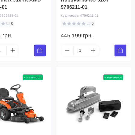
-01
9706211-01
9705428-01
Код товару:
9706211-01
0
0
 грн.
445 199 грн.
в наявності
в наявності