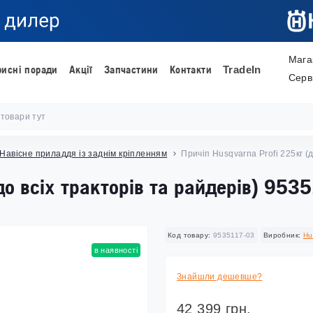
Мага
рисні поради
Акції
Запчастини
Контакти
TradeIn
Серв
Навісне приладдя із заднім кріпленням
Причіп Husqvarna Profi 225кг (
о всіх тракторів та райдерів) 953
Код товару:
9535117-03
Виробник:
Hu
в наявності
Знайшли дешевше?
42 399 грн.