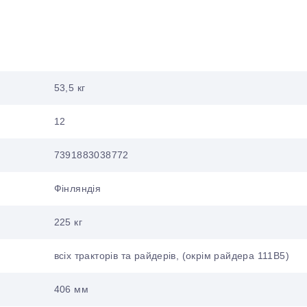
53,5 кг
12
7391883038772
Фінляндія
225 кг
всіх тракторів та райдерів, (окрім райдера 111B5)
406 мм