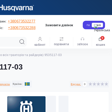
+380673532277
зин:
ru
ua
Замовити дзвінок
+380673532288
іс:
0
порівняти
зв'язок
кабінет
кошик
до всіх тракторів та райдерів) 9535117-03
5117-03
Країна:
sqvarna
Відгуки:
0