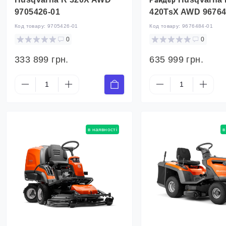
9705426-01
420TsX AWD 96764
Код товару:
9705426-01
Код товару:
9676484-01
0
0
333 899 грн.
635 999 грн.
в наявності
в