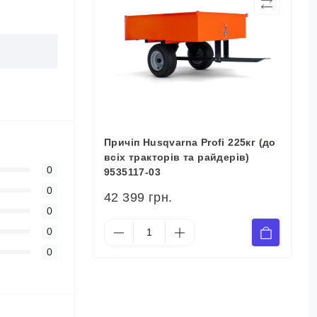
Причіп Husqvarna Profi 225кг (до
всіх тракторів та райдерів)
0
9535117-03
0
42 399 грн.
0
0
0