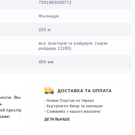
7391883038772
Фінляндія
225 кг
всіх тракторів та райдерів, (окрім
райдера 111B5)
406 мм
ДОСТАВКА ТА ОПЛАТА
ністю. Він
- Новою Поштою по Україні
ь
- Кур’єром по Києву та околицях
ій простір
- Самовивіз з нашого магазину
важкі
ДЕТАЛЬНІШЕ