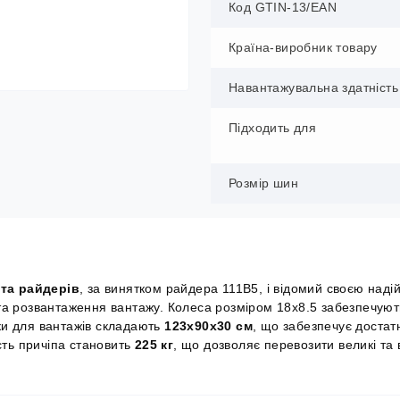
Код GTIN-13/EAN
Країна-виробник товару
Навантажувальна здатність
Підходить для
Розмір шин
 та райдерів
, за винятком райдера 111B5, і відомий своєю надій
а розвантаження вантажу. Колеса розміром 18x8.5 забезпечуют
дки для вантажів складають
123x90x30 см
, що забезпечує достатн
сть причіпа становить
225 кг
, що дозволяє перевозити великі та 