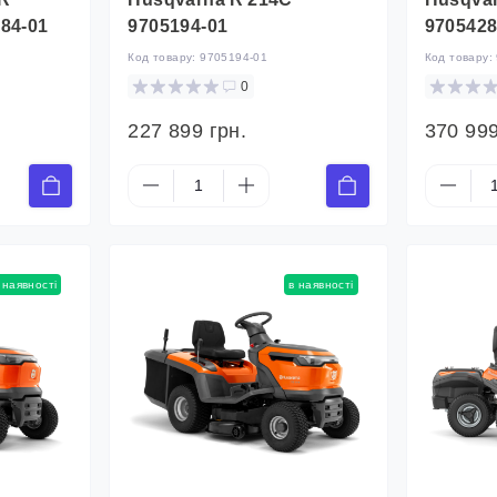
84-01
9705194-01
9705428
Код товару:
9705194-01
Код товару:
0
227 899 грн.
370 999
 наявності
в наявності