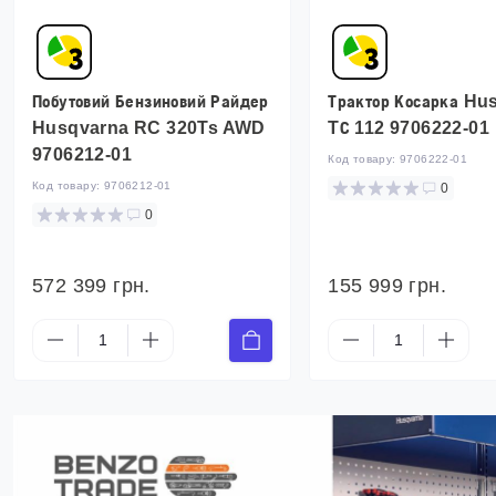
Побутовий Бензиновий Райдер
Трактор Косарка Hu
Husqvarna RC 320Ts AWD
TС 112 9706222-01
9706212-01
Код товару:
9706222-01
Код товару:
9706212-01
0
0
572 399 грн.
155 999 грн.