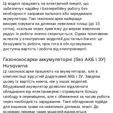
Ці моделі працюють на електричній енергії, що 
забезпечує надійну і безперебійну роботу без 
необхідності заправки пального або заряджання 
акумулятора. Такі газонокосарки найкраще 
використовувати на ділянках невеликої площі (до 10 
соток), оскільки через прив'язку до мережі живлення 
радіус їх роботи значно скорочується. Однак позитивних 
аспектів у електричних моделей достатньо багато: це 
безшумність роботи, простота в обслуговуванні, 
доступна вартість і робота від електроенергії.
Газонокосарки аккумуляторні (без АКБ і ЗУ) 
Husqvarna
Ці газонокосарки працюють на акумуляторах, але в 
комплектації відсутній додатковий АКБ і ЗУ. Завдяки 
цьому їх вартість нижча, ніж у інших моделей. 
Вбудований акумулятор дозволяє відключати 
обладнання від електромережі і отримувати більшу 
свободу в переміщенні, але є обмеження за часом роботи 
через необхідність заряджання. Таке обладнання підійде 
для кошення трави на невеликих ділянках землі. До 
основних переваг таких моделей відносяться 