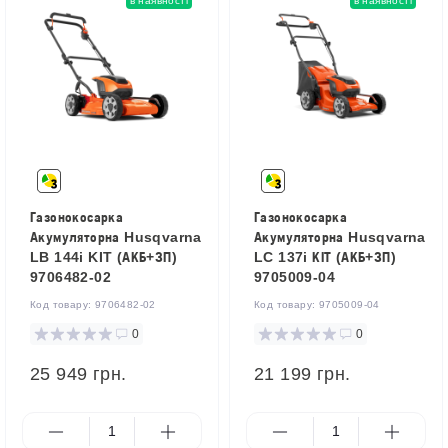
в наявності
в наявності
Газонокосарка
Газонокосарка
Акумуляторна Husqvarna
Акумуляторна Husqvarna
LB 144i KIT (АКБ+ЗП)
LC 137i КІТ (АКБ+ЗП)
9706482-02
9705009-04
Код товару:
9706482-02
Код товару:
9705009-04
0
0
25 949 грн.
21 199 грн.