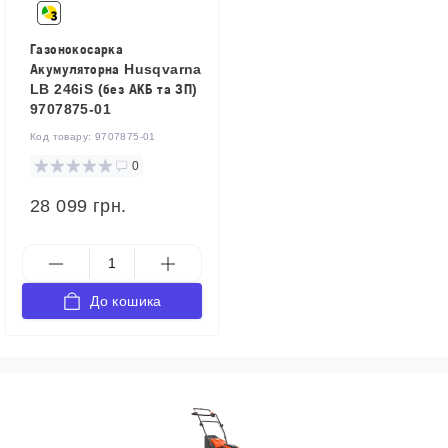
Газонокосарка
Акумуляторна Husqvarna
LB 246iS (без АКБ та ЗП)
9707875-01
Код товару:
9707875-01
0
28 099 грн.
До кошика