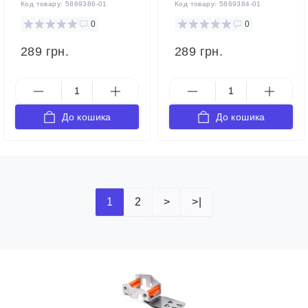
Код товару:
5869386-01
Код товару:
5869384-01
0
0
289 грн.
289 грн.
До кошика
До кошика
1
2
>
>|