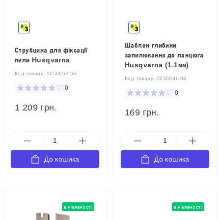
Шаблон глибини
Струбцина для фіксації
запилювання до ланцюга
пили Husqvarna
Husqvarna (1.1мм)
Код товару:
5056652-56
Код товару:
5056981-03
0
0
1 209 грн.
169 грн.
До кошика
До кошика
в наявності
в наявності