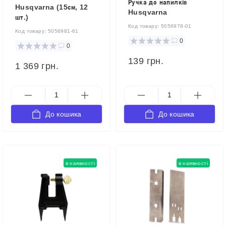
Ручка до напилків
Husqvarna (15см, 12
Husqvarna
шт.)
Код товару:
5056978-01
Код товару:
5056981-61
0
0
139 грн.
1 369 грн.
До кошика
До кошика
в наявності
в наявності