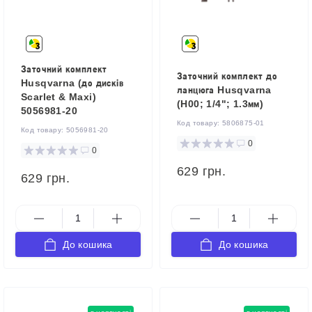
Заточний комплект
Заточний комплект до
Husqvarna (до дисків
ланцюга Husqvarna
Scarlet & Maxi)
(H00; 1/4"; 1.3мм)
5056981-20
Код товару:
5806875-01
Код товару:
5056981-20
0
0
629 грн.
629 грн.
До кошика
До кошика