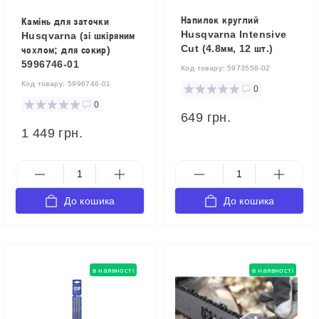
Напилок круглий
Камінь для заточки
Husqvarna Intensive
Husqvarna (зі шкіряним
Cut (4.8мм, 12 шт.)
чохлом; для сокир)
5996746-01
Код товару:
5973558-02
Код товару:
5996746-01
0
0
649 грн.
1 449 грн.
До кошика
До кошика
в наявності
в наявності