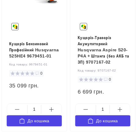
Кущоріз-Траворіз
Кущоріз Бензиновий
Акумуляторний
Професійний Husqvarna
Husqvarna Aspire S20-
525HE4 9679451-01
P4A + Штанга (без АКБ та
ЗП) 9707167-02
Код товару:
9679451-01
Код товару:
9707167-02
0
0
35 099 грн.
6 699 грн.
До кошика
До кошика