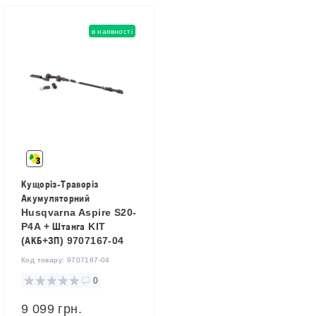
в наявності
Кущоріз-Траворіз
Акумуляторний
Husqvarna Aspire S20-
P4A + Штанга KIT
(АКБ+ЗП) 9707167-04
Код товару:
9707167-04
0
9 099 грн.