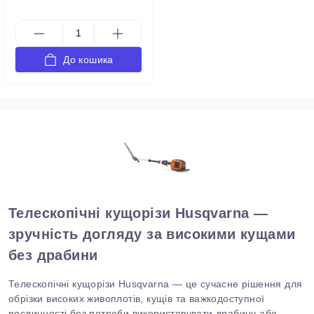
До кошика
Телескопічні кущорізи Husqvarna —
зручність догляду за високими кущами
без драбини
Телескопічні кущорізи Husqvarna — це сучасне рішення для
обрізки високих живоплотів, кущів та важкодоступної
рослинності без потреби використовувати драбину або