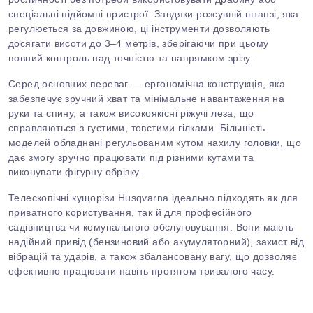
спеціальні підйомні пристрої. Завдяки розсувній штанзі, яка
регулюється за довжиною, ці інструменти дозволяють
досягати висоти до 3–4 метрів, зберігаючи при цьому
повний контроль над точністю та напрямком зрізу.
Серед основних переваг — ергономічна конструкція, яка
забезпечує зручний хват та мінімальне навантаження на
руки та спину, а також високоякісні ріжучі леза, що
справляються з густими, товстими гілками. Більшість
моделей обладнані регульованим кутом нахилу головки, що
дає змогу зручно працювати під різними кутами та
виконувати фігурну обрізку.
Телескопічні кущорізи Husqvarna ідеально підходять як для
приватного користування, так
й
для професійного
садівництва чи комунального обслуговування. Вони мають
надійний привід (бензиновий або акумуляторний), захист від
вібрацій та ударів, а також збалансовану вагу, що дозволяє
ефективно працювати навіть протягом тривалого часу.