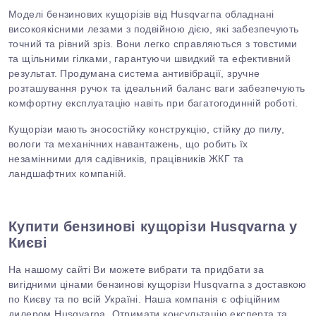
Моделі бензинових кущорізів від Husqvarna обладнані
високоякісними лезами з подвійною дією, які забезпечують
точний та рівний зріз. Вони легко справляються з товстими
та щільними гілками, гарантуючи швидкий
та
ефективний
результат. Продумана система антивібрації, зручне
розташування ручок та ідеальний баланс ваги забезпечують
комфортну експлуатацію навіть при багатогодинній роботі.
Кущорізи мають зносостійку конструкцію, стійку до пилу,
вологи та механічних навантажень, що робить їх
незамінними для садівників, працівників ЖКГ та
ландшафтних компаній.
Купити бензинові кущорізи Husqvarna у
Києві
На нашому сайті Ви можете вибрати та придбати за
вигідними цінами бензинові кущорізи Husqvarna з доставкою
по Києву та по всій Україні. Наша компанія є офіційним
дилером Husqvarna. Отримати консультацію експерта та