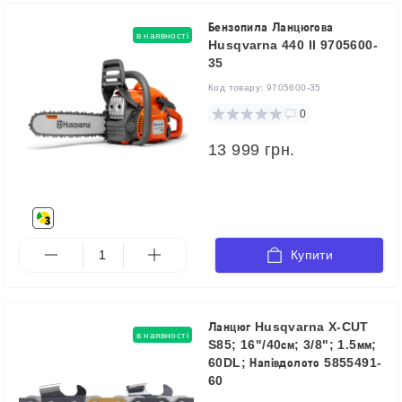
Бензопила Ланцюгова
в наявності
Husqvarna 440 II 9705600-
35
Код товару:
9705600-35
0
13 999 грн.
Купити
Ланцюг Husqvarna X-CUT
в наявності
S85; 16"/40см; 3/8"; 1.5мм;
60DL; Напівдолото 5855491-
60