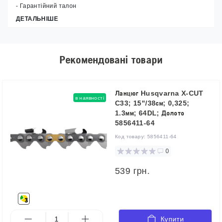
- Гарантійний талон
ДЕТАЛЬНІШЕ
Рекомендовані товари
Ланцюг Husqvarna X-CUT
в наявності
C33; 15"/38см; 0,325;
1.3мм; 64DL; Долото
5856411-64
Код товару:
5856411-64
0
539 грн.
Купити