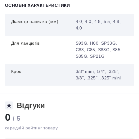
ОСНОВНІ ХАРАКТЕРИСТИКИ
Діаметр напилка (мм)
4.0, 4.0, 4.8, 5.5, 4.8,
4.0
Для ланцюгів
S93G, H00, SP33G,
C83, C85, S83G, S85,
S35G, SP21G
Крок
3/8" mini, 1/4", .325",
3/8", .325", .325" mini
Відгуки
0
/ 5
середній рейтинг товару