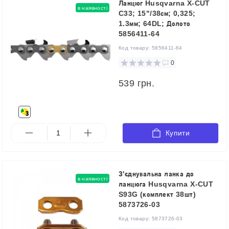
Ланцюг Husqvarna X-CUT
в наявності
C33; 15"/38см; 0,325;
1.3мм; 64DL; Долото
5856411-64
Код товару:
5856411-64
0
539 грн.
Купити
З'єднувальна ланка до
в наявності
ланцюга Husqvarna X-CUT
S93G (комплект 38шт)
5873726-03
Код товару:
5873726-03