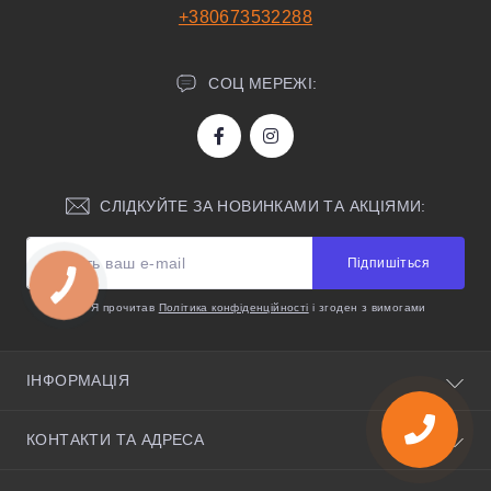
+380673532288
СОЦ МЕРЕЖІ:
СЛІДКУЙТЕ ЗА НОВИНКАМИ ТА АКЦІЯМИ:
Підпишіться
Я прочитав
Політика конфіденційності
і згоден з вимогами
ІНФОРМАЦІЯ
Про нас
КОНТАКТИ ТА АДРЕСА
Корисні поради
Умови угоди
Київська область, село Святопетрівське, вулиця