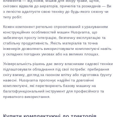
елементів — від ножів, мішків для збору трави, щіток,
снігових відвалів до аераторів, причепів та розкидачів — Ви
з легкістю адаптуєте свою техніку до будь-якого сезону чи
типу робіт.
Кожен компонент ретельно спроєктований з урахуванням
конструкційних особливостей машин
Husqvarna
, що
забезпечує просту інтеграцію, безпечну експлуатацію та
стабільну продуктивність.
Якість матеріалів
та
точна
інженерія дозволяють використовувати комплектуючі навіть
у складних погодних умовах або на великих площах.
Універсальність рішень дає змогу власникам садової техніки
підлаштовувати обладнання під свої потреби: прибирання
снігу взимку, догляд за газоном влітку або підготовка ґрунту
навесні.
Husqvarna
пропонує надійні та довговічні
комплектуючі, які перетворюють базову машину на
багатофункціональний інструмент для професійного та
приватного використання.
Купити комплектуючі до тракторів,