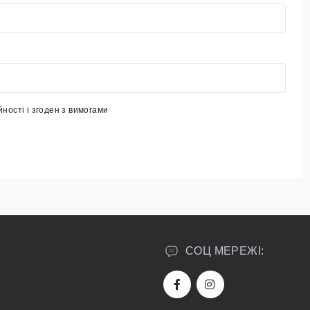
йності
і згоден з вимогами
СОЦ МЕРЕЖІ: