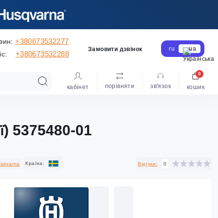
+380673532277
зин:
ru
ua
Замовити дзвінок
+380673532288
іс:
0
порівняти
зв'язок
кабінет
кошик
ії) 5375480-01
Країна:
sqvarna
Відгуки:
0