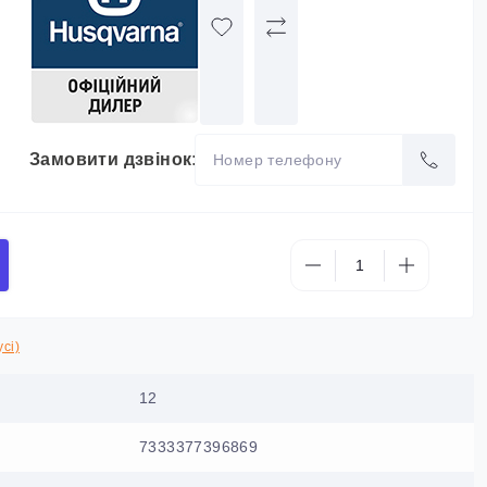
Замовити дзвінок:
сі)
12
7333377396869