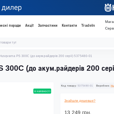
Мага
рисні поради
Акції
Запчастини
Контакти
TradeIn
Серв
Husqvarna PS 300C (до акум.райдерів 200 серії) 5375480-01
 300C (до акум.райдерів 200 сер
Код товару:
5375480-01
Виробник:
Hu
в наявності
Знайшли дешевше?
13 249 грн.