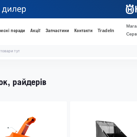
Мага
рисні поради
Акції
Запчастини
Контакти
TradeIn
Серв
ок, райдерів