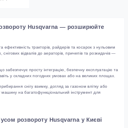
 розвороту Husqvarna — розширюйте
 ефективність тракторів, райдерів та косарок з нульовим
 снігових відвалів до аераторів, причепів та розкидачів —
 що забезпечує просту інтеграцію, безпечну експлуатацію та
авіть у складних погодних умовах або на великих площах.
рибирання снігу взимку, догляд за газоном влітку або
ву машину на багатофункціональний інструмент для
іусом розвороту Husqvarna у Києві