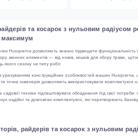
 райдерів та косарок з нульовим радіусом
а максимум
ніки
Husqvarna
дозволяють значно підвищити функціональність та
у змінних елементів — від ножів, мішків для збору трави, щіток,
ь-якого сезону чи типу робіт.
з урахуванням конструкційних особливостей машин
Husqvarna
,
в
та
точна інженерія дозволяють використовувати комплектуючі н
м садової техніки підлаштовувати обладнання під свої потреби: п
ує надійні та довговічні комплектуючі, які перетворюють базо
торів, райдерів та косарок з нульовим рад