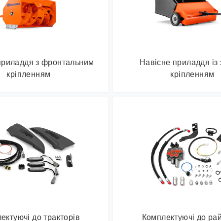
приладдя з фронтальним
Навісне приладдя із 
кріпленням
кріпленням
ектуючі до тракторів
Комплектуючі до ра