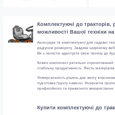
Комплектуючі до тракторів,
можливості
В
ашої техніки н
Аксесуари та комплектуючі для садової тех
радіусом розвороту. Завдяки широкому вибор
Ви з легкістю адаптуєте свою техніку до буд
Кожен компонент ретельно спроєктований 
стабільну продуктивність.
Якість матеріалі
Універсальність рішень дає змогу власника
підготовка ґрунту навесні.
Husqvarna
пропон
професійного та приватного використання.
Купити комплектуючі до трак