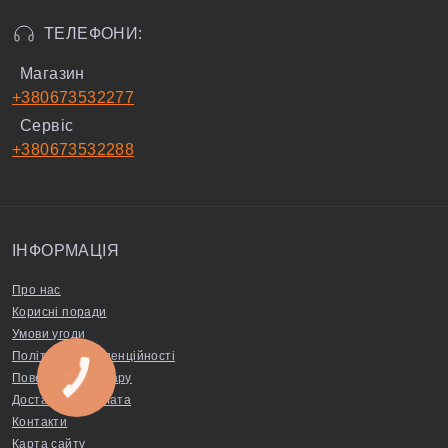
ТЕЛЕФОНИ:
Магазин
+380673532277
Сервіс
+380673532288
ІНФОРМАЦІЯ
Про нас
Корисні поради
Умови угоди
Політика конфіденційності
Повернення товару
КНОПКА
ЗВ'ЯЗКУ
Доставка та оплата
Контакти
Карта сайту