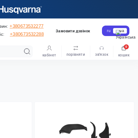
+380673532277
зин:
ru
ua
Замовити дзвінок
+380673532288
іс:
0
порівняти
зв'язок
кабінет
кошик