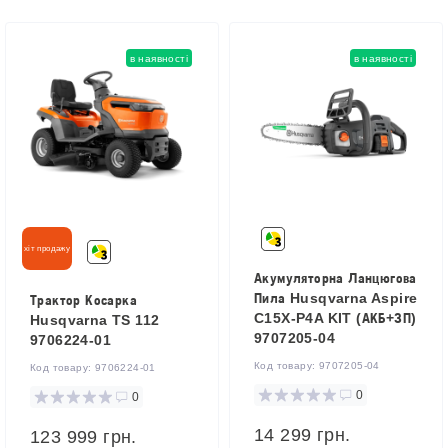
в наявності
в наявності
хіт продажу
Акумуляторна Ланцюгова
Пила Husqvarna Aspire
Трактор Косарка
C15X-P4A KIT (АКБ+ЗП)
Husqvarna TS 112
9707205-04
9706224-01
Код товару:
9707205-04
Код товару:
9706224-01
0
0
14 299 грн.
123 999 грн.