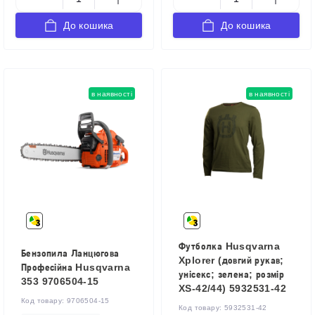
До кошика
До кошика
в наявності
в наявності
Футболка Husqvarna
Бензопила Ланцюгова
Xplorer (довгий рукав;
Професійна Husqvarna
унісекс; зелена; розмір
353 9706504-15
XS-42/44) 5932531-42
Код товару:
9706504-15
Код товару:
5932531-42