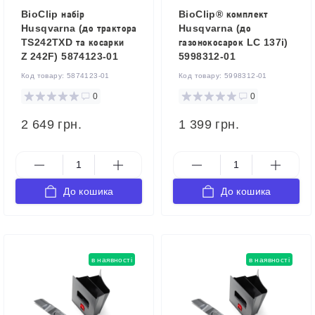
BioClip набір
BioClip® комплект
Husqvarna (до трактора
Husqvarna (до
TS242TXD та косарки
газонокосарок LC 137i)
Z 242F) 5874123-01
5998312-01
Код товару:
5874123-01
Код товару:
5998312-01
0
0
2 649 грн.
1 399 грн.
До кошика
До кошика
в наявності
в наявності