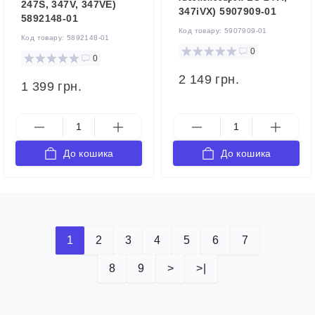
247S, 347V, 347VE)
347iVX) 5907909-01
5892148-01
Код товару:
5907909-01
Код товару:
5892148-01
0
0
2 149 грн.
1 399 грн.
До кошика
До кошика
1
2
3
4
5
6
7
8
9
>
>|