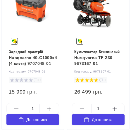
Зарядний пристрій
Культиватор Бензиновий
Husqvarna 40-C1000x4
Husqvarna TF 230
(4 слоти) 9707048-01
9673167-01
Код товару:
9707048-01
Код товару:
9673167-01
0
1
15 999 грн.
26 499 грн.
До кошика
До кошика