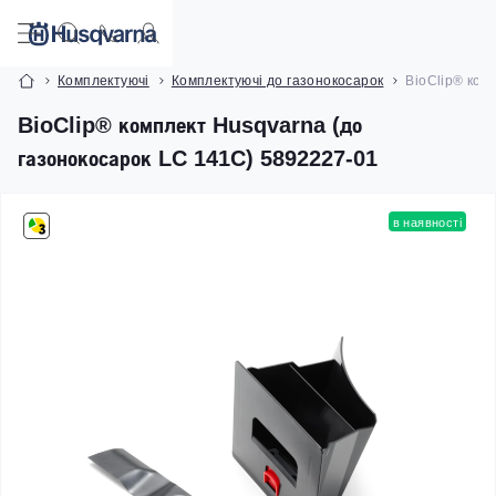
Комплектуючі
Комплектуючі до газонокосарок
BioClip® ком
BioClip® комплект Husqvarna (до
газонокосарок LC 141C) 5892227-01
в наявності