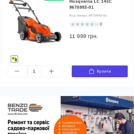
Husqvarna LC 141C
9670993-01
Код товару:
9670993-01
0
11 999 грн.
Купити