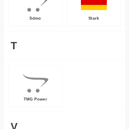
Sdmo
Stark
T
TMG Power
V