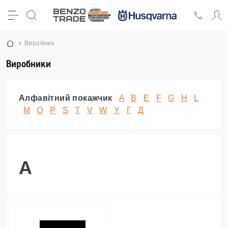
Виробник
Виробники
Алфавітний покажчик
A
B
E
F
G
H
L
M
O
P
S
T
V
W
Y
Г
Д
A