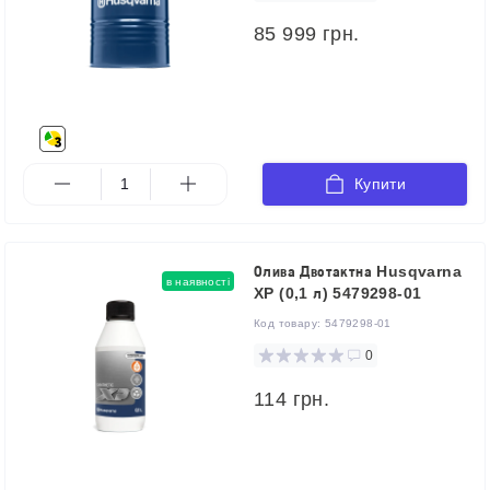
85 999 грн.
Купити
Олива Двотактна Husqvarna
в наявності
XP (0,1 л) 5479298-01
Код товару:
5479298-01
0
114 грн.