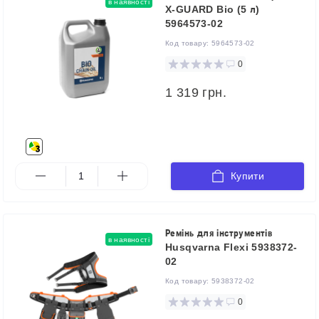
в наявності
X-GUARD Bio (5 л)
5964573-02
Код товару:
5964573-02
0
1 319 грн.
Купити
Ремінь для інструментів
в наявності
Husqvarna Flexi 5938372-
02
Код товару:
5938372-02
0