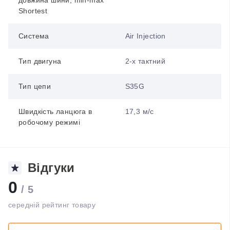
довжина шини, min-max
Shortest
Система
Air Injection
Тип двигуна
2-х тактний
Тип цепи
S35G
Швидкість ланцюга в
17,3 м/с
робочому режимі
Відгуки
0
/ 5
середній рейтинг товару