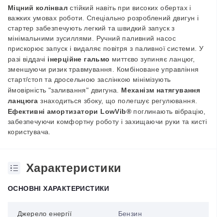
Міцний колінвал
стійкий навіть при високих обертах і
важких умовах роботи. Спеціально розроблений двигун і
стартер забезпечують легкий та швидкий запуск з
мінімальними зусиллями. Ручний паливний насос
прискорює запуск і видаляє повітря з паливної системи. У
разі віддачі
інерційне гальмо
миттєво зупиняє ланцюг,
зменшуючи ризик травмування. Комбіноване управління
старт/стоп та дросельною заслінкою мінімізують
ймовірність "заливання" двигуна.
Механізм натягування
ланцюга
знаходиться збоку, що полегшує регулювання.
Ефективні амортизатори LowVib®
поглинають вібрацію,
забезпечуючи комфортну роботу і захищаючи руки та кисті
користувача.
Характеристики
ОСНОВНІ ХАРАКТЕРИСТИКИ
Джерело енергії
Бензин