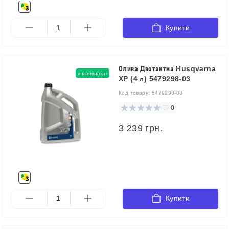
Купити
Олива Двотактна Husqvarna
в наявності
XP (4 л) 5479298-03
Код товару:
5479298-03
0
3 239 грн.
Купити