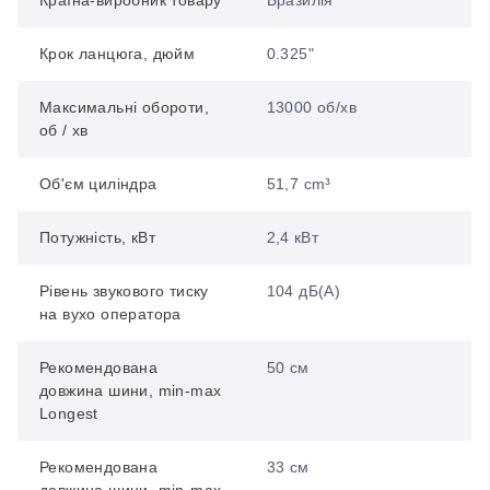
Країна-виробник товару
Бразилія
Крок ланцюга, дюйм
0.325"
Максимальні обороти,
13000 об/хв
об / хв
Об'єм циліндра
51,7 cm³
Потужність, кВт
2,4 кВт
Рівень звукового тиску
104 дБ(А)
на вухо оператора
Рекомендована
50 см
довжина шини, min-max
Longest
Рекомендована
33 см