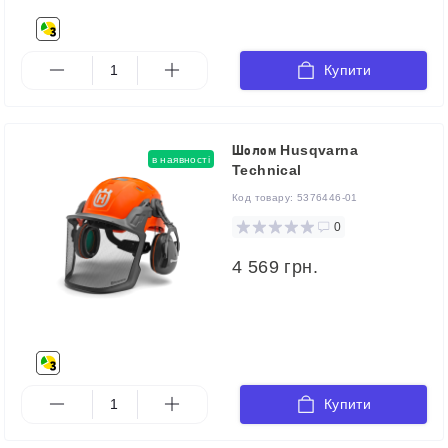
Купити
Шолом Husqvarna
в наявності
Technical
Код товару:
5376446-01
0
4 569 грн.
Купити