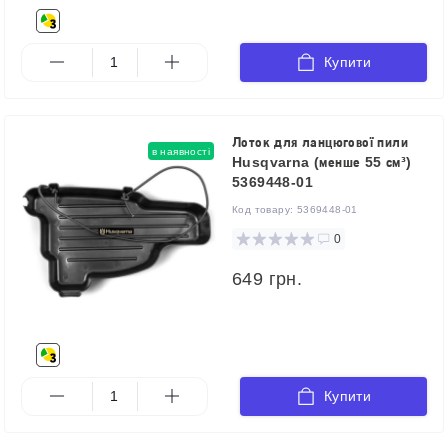
Купити
Лоток для ланцюгової пили
в наявності
Husqvarna (менше 55 см³)
5369448-01
Код товару:
5369448-01
0
649 грн.
Купити