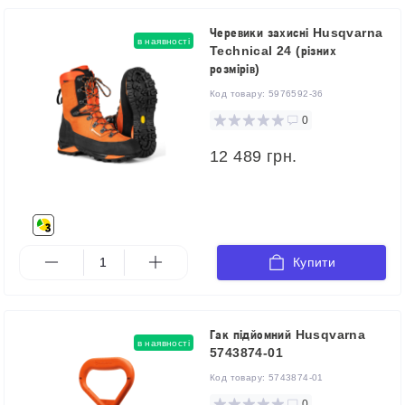
Черевики захисні Husqvarna
в наявності
Technical 24 (різних
розмірів)
Код товару:
5976592-36
0
12 489 грн.
Купити
Гак підйомний Husqvarna
в наявності
5743874-01
Код товару:
5743874-01
0