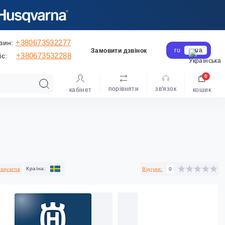
+380673532277
зин:
ru
ua
Замовити дзвінок
+380673532288
іс:
0
порівняти
зв'язок
кабінет
кошик
Країна:
sqvarna
Відгуки:
0