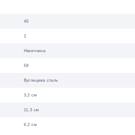
45
2
Німеччина
58
Вуглецева сталь
3,2 см
11,3 см
6,2 см