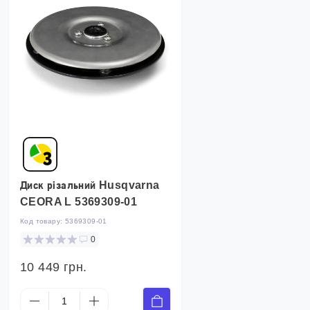
Диск різальний Husqvarna
CEORA L 5369309-01
Код товару:
5369309-01
0
10 449 грн.