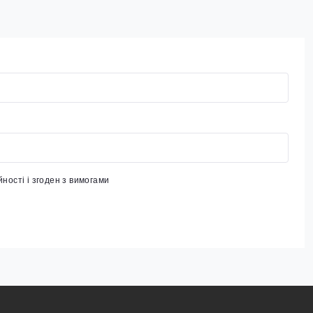
йності
і згоден з вимогами