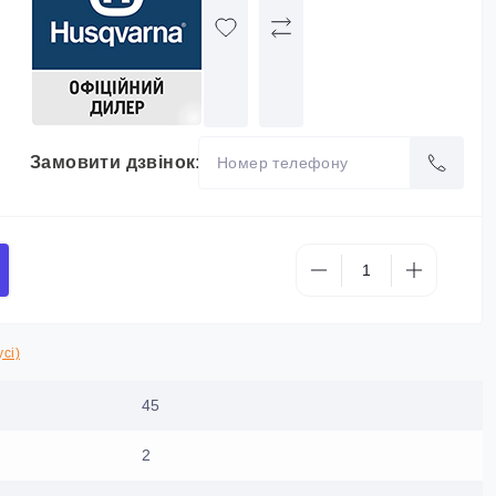
Замовити дзвінок:
сі)
45
2