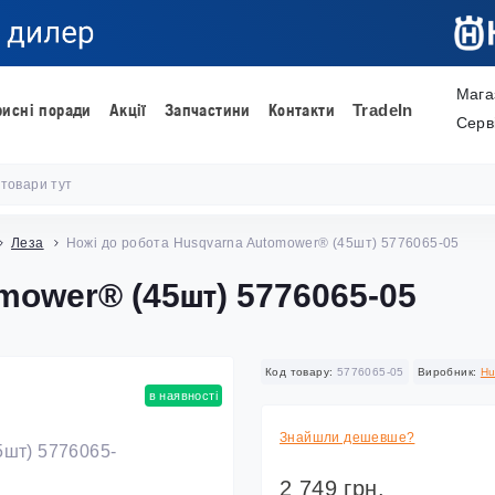
Мага
рисні поради
Акції
Запчастини
Контакти
TradeIn
Серв
Леза
Ножі до робота Husqvarna Automower® (45шт) 5776065-05
omower® (45шт) 5776065-05
Код товару:
5776065-05
Виробник:
Hu
в наявності
Знайшли дешевше?
2 749 грн.