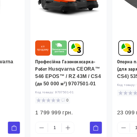
хіт
продажу
qvarna
Професійна Газонокосарка-
Опорна 
Робот Husqvarna CEORA™
(для зар
546 EPOS™ / RZ 43M / CS4
CS4) 53
(до 50 000 м²) 9707501-01
Код товару:
Код товару:
9707501-01
0
1 799 999 грн.
23 099 