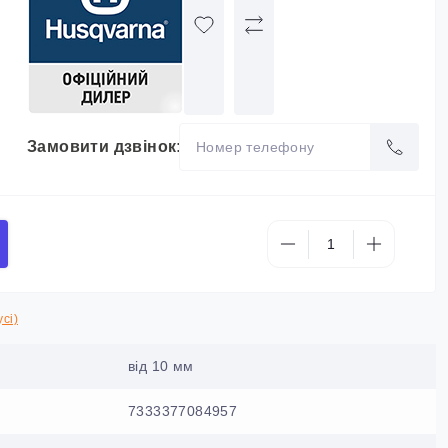
Замовити дзвінок:
сі)
від 10 мм
7333377084957