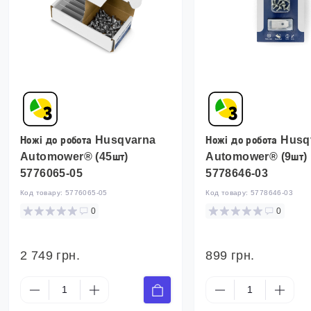
Ножі до робота Husqvarna
Ножі до робота Hus
Automower® (45шт)
Automower® (9шт)
5776065-05
5778646-03
Код товару:
5776065-05
Код товару:
5778646-03
0
0
2 749 грн.
899 грн.