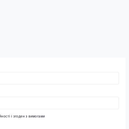
йності
і згоден з вимогами