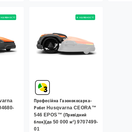
 наявності
в наявності
qvarna
Професійна Газонокосарка-
04680-
Робот Husqvarna CEORA™
546 EPOS™ (Привідний
блок)(до 50 000 м²) 9707499-
01