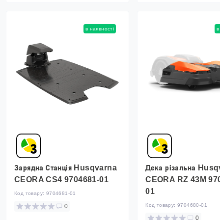
в наявності
в
Зарядна Станція Husqvarna
Дека різальна Hus
CEORA CS4 9704681-01
CEORA RZ 43M 97
01
Код товару:
9704681-01
Код товару:
9704680-01
0
0