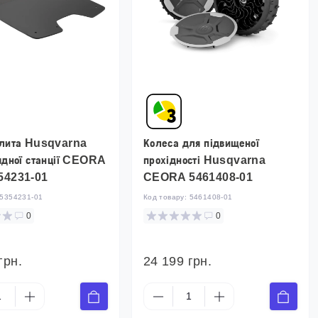
плита Husqvarna
Колеса для підвищеної
ядної станції CEORA
прохідності Husqvarna
54231-01
CEORA 5461408-01
5354231-01
Код товару:
5461408-01
0
0
грн.
24 199 грн.