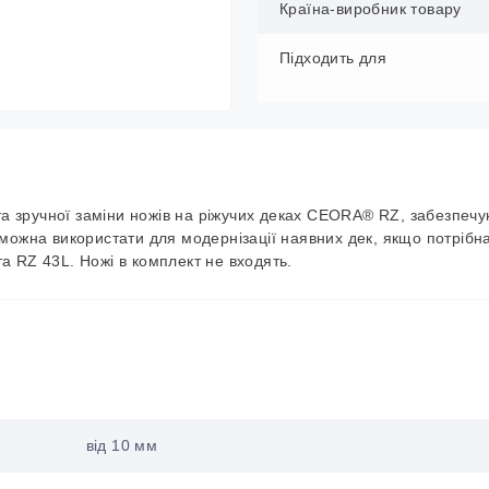
Країна-виробник товару
Підходить для
та зручної заміни ножів на ріжучих деках CEORA® RZ, забезпеч
можна використати для модернізації наявних дек, якщо потрібн
а RZ 43L. Ножі в комплект не входять.
від 10 мм