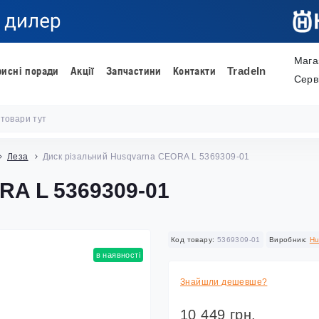
Мага
рисні поради
Акції
Запчастини
Контакти
TradeIn
Серв
Леза
Диск різальний Husqvarna CEORA L 5369309-01
ORA L 5369309-01
Код товару:
5369309-01
Виробник:
Hu
в наявності
Знайшли дешевше?
10 449 грн.