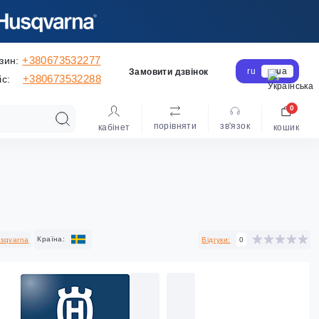
+380673532277
зин:
ru
ua
Замовити дзвінок
+380673532288
іс:
0
порівняти
зв'язок
кабінет
кошик
Країна:
sqvarna
Відгуки:
0