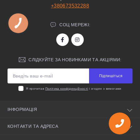
+380673532288
СОЦ МЕРЕЖІ:
СЛІДКУЙТЕ ЗА НОВИНКАМИ ТА АКЦІЯМИ:
Підпишіться
Я прочитав
Політика конфіденційності
і згоден з вимогами
ІНФОРМАЦІЯ
Про нас
КОНТАКТИ ТА АДРЕСА
Корисні поради
Умови угоди
Київська область, село Святопетрівське, вулиця