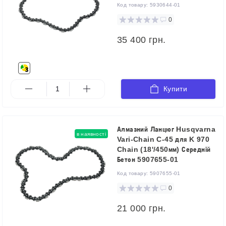
Код товару:
5930644-01
0
35 400 грн.
Купити
Алмазний Ланцюг Husqvarna
в наявності
Vari-Chain C-45 для K 970
Chain (18'/450мм) Середній
Бетон 5907655-01
Код товару:
5907655-01
0
21 000 грн.