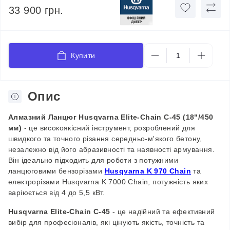
33 900 грн.
Купити
Опис
Алмазний
Л
анцюг Husqvarna Elite
-Chain
C-45 (18"/450
мм)
- це високоякісний інструмент, розроблений для
швидкого та точного різання середньо-м'якого бетону,
незалежно від його абразивності та наявності армування.
Він ідеально підходить для роботи з потужними
ланцюговими бензорізами
Husqvarna K 970 Chain
та
електрорізами Husqvarna K 7000 Chain, потужність яких
варіюється від 4 до 5,5 кВт.
Husqvarna
Elite
-Chain
C
-45
- це надійний та ефективний
вибір для професіоналів, які цінують якість, точність та