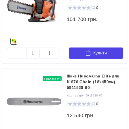
0
101 700 грн.
Купити
Шина Husqvarna Elite для
в наявності
K 970 Chain (18'/450мм)
5911528-60
Код товару:
5911528-60
0
12 540 грн.