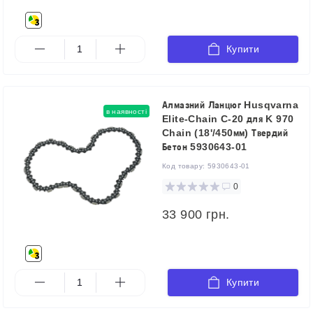
Купити
Алмазний Ланцюг Husqvarna
в наявності
Elite-Chain C-20 для K 970
Chain (18'/450мм) Твердий
Бетон 5930643-01
Код товару:
5930643-01
0
33 900 грн.
Купити