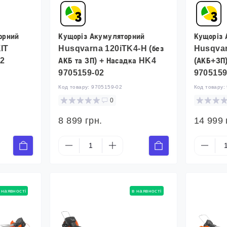
орний
Кущоріз Акумуляторний
Кущоріз 
IT
Husqvarna 120iTK4-H (без
Husqvar
02
АКБ та ЗП) + Насадка HK4
(АКБ+ЗП
9705159-02
9705159
Код товару:
9705159-02
Код товару:
0
8 899 грн.
14 999 
 наявності
в наявності