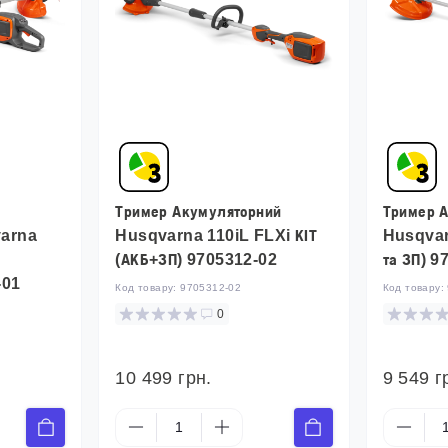
Тример Акумуляторний
Тример 
varna
Husqvarna 110iL FLXi КІТ
Husqvar
(АКБ+ЗП) 9705312-02
та ЗП) 9
-01
Код товару:
9705312-02
Код товару:
0
10 499 грн.
9 549 г