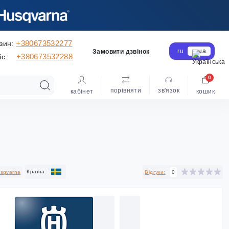
+380673532277
зин:
ru
ua
Замовити дзвінок
+380673532288
іс:
0
порівняти
зв'язок
кабінет
кошик
Країна:
sqvarna
Відгуки:
0