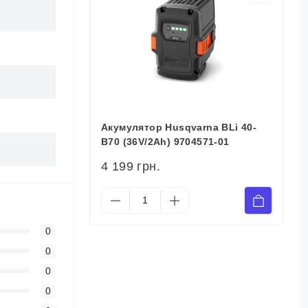
Акумулятор Husqvarna BLi 40-
B70 (36V/2Аh) 9704571-01
4 199 грн.
0
0
0
0