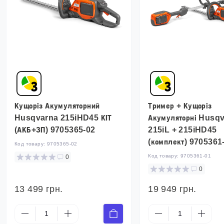
Кущоріз Акумуляторний
Тример + Кущоріз
Husqvarna 215iHD45 КІТ
Акумуляторні Husq
(АКБ+ЗП) 9705365-02
215iL + 215iHD45
(комплект) 9705361
Код товару:
9705365-02
Код товару:
9705361-01
0
0
13 499 грн.
19 949 грн.