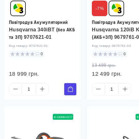
-7%
Повітродув Акумуляторний
Повітродув Акумулят
Husqvarna 340iBT (без АКБ
Husqvarna 120iB K
та ЗП) 9707621-01
(АКБ+ЗП) 9679761-
Код товару:
9707621-01
Код товару:
9679761-02
0
0
13 499 грн.
18 999 грн.
12 499 грн.
в наявності
в