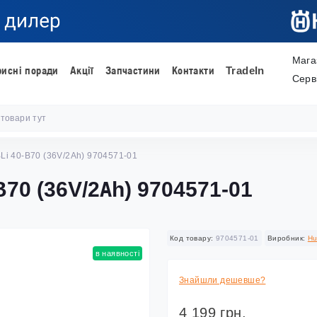
Мага
рисні поради
Акції
Запчастини
Контакти
TradeIn
Серв
Li 40-B70 (36V/2Аh) 9704571-01
B70 (36V/2Аh) 9704571-01
Код товару:
9704571-01
Виробник:
Hu
в наявності
Знайшли дешевше?
4 199 грн.