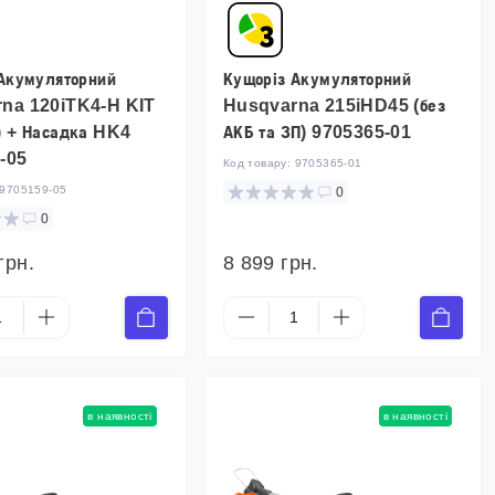
Акумуляторний
Кущоріз Акумуляторний
na 120iTK4-H KIT
Husqvarna 215iHD45 (без
) + Насадка HK4
АКБ та ЗП) 9705365-01
-05
Код товару:
9705365-01
9705159-05
0
0
грн.
8 899 грн.
в наявності
в наявності