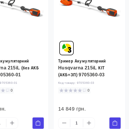
Акумуляторний
Тример Акумуляторний
na 215iL (без АКБ
Husqvarna 215iL КІТ
705360-01
(АКБ+ЗП) 9705360-03
9705360-01
Код товару:
9705360-03
0
0
рн.
14 849 грн.