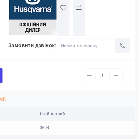
Замовити дзвінок:
сі)
Літій-іонний
36 B