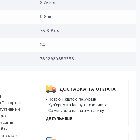
2 А·год
0,8 кг
75,6 Вт·ч
24
7392930353756
ДОСТАВКА ТА ОПЛАТА
з
- Новою Поштою по Україні
ої огорожі
- Кур’єром по Києву та околицях
туїтивний
- Самовивіз з нашого магазину
ора
ДЕТАЛЬНІШЕ
стання
.
айти
тривалого