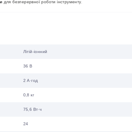
и
для безперервної роботи інструменту.
Літій-іонний
36 B
2 А·год
0,8 кг
75,6 Вт·ч
24