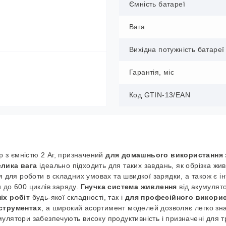
Ємність батареї
Вага
Вихідна потужність батареї
Гарантія, міс
Код GTIN-13/EAN
р з ємністю 2 Аг, призначений
для домашнього використання
елика вага
ідеально підходить для таких завдань, як обрізка жив
 для роботи в складних умовах та швидкої зарядки, а також є ін
 до 600 циклів заряду.
Гнучка система живлення
від акумулят
іх робіт
будь-якої складності, так і
для професійного викори
струментах
, а широкий асортимент моделей дозволяє легко зн
мулятори забезпечують високу продуктивність і призначені для 