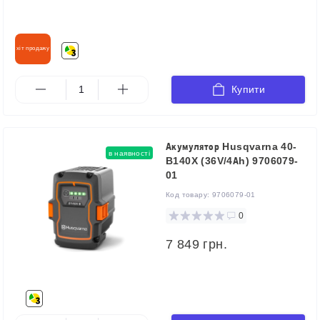
хіт продажу
Купити
Акумулятор Husqvarna 40-
в наявності
B140X (36V/4Аh) 9706079-
01
Код товару:
9706079-01
0
7 849 грн.