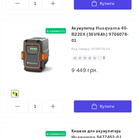
Купити
Акумулятор Husqvarna 40-
в наявності
B220X (36V/6Аh) 9706078-
01
Код товару:
9706078-01
0
9 449 грн.
Купити
Кишеня для акумулятора
в наявності
Husqvarna 5477452-01