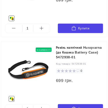
Купити
Ремінь наплічний Husqvarna
в наявності
(до Кошика Battery Case)
5472938-01
Код товару:
5472938-01
0
699 грн.