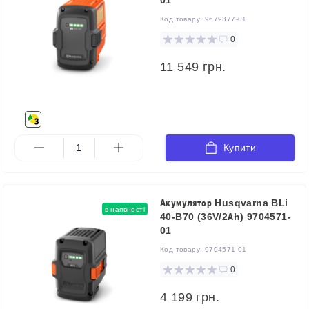
Код товару:
9679377-01
0
11 549 грн.
Купити
Акумулятор Husqvarna BLi
в наявності
40-B70 (36V/2Аh) 9704571-
01
Код товару:
9704571-01
0
4 199 грн.