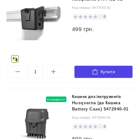
Код товару:
5477452-01
0
499 грн.
Купити
Кишеня для інструментів
в наявності
Husqvarna (до Кошика
Battery Case) 5472940-01
Код товару:
5472940-01
0
699 грн.