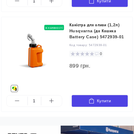
Купити
Каністра для оливи (1,2л)
в наявності
Husqvarna (до Кошика
Battery Case) 5472939-01
Код товару:
5472939-01
0
899 грн.
Купити