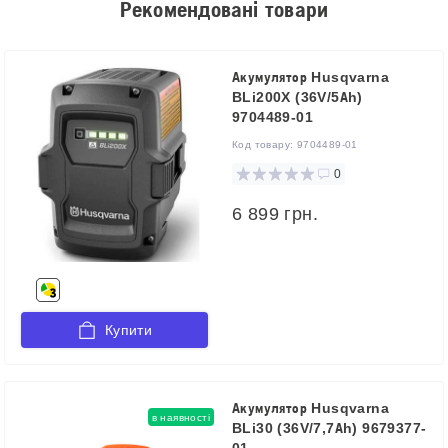
Рекомендовані товари
Акумулятор Husqvarna
BLi200X (36V/5Аh)
9704489-01
Код товару:
9704489-01
0
6 899 грн.
Купити
Акумулятор Husqvarna
в наявності
BLi30 (36V/7,7Аh) 9679377-
01