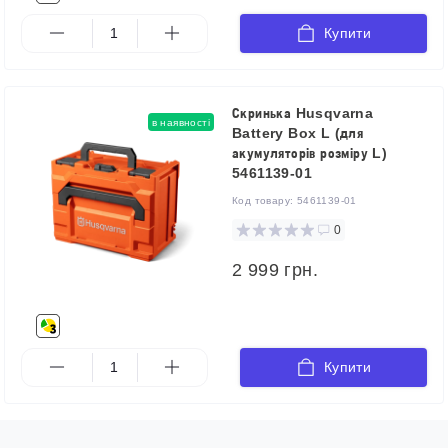
Купити
Скринька Husqvarna
в наявності
Battery Box L (для
акумуляторів розміру L)
5461139-01
Код товару:
5461139-01
0
2 999 грн.
Купити