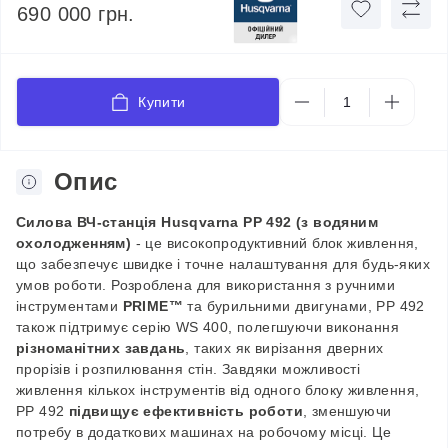
690 000 грн.
Купити
Опис
Силова ВЧ-станція Husqvarna PP 492 (з водяним
охолодженням)
- це високопродуктивний блок живлення,
що забезпечує швидке і точне налаштування для будь-яких
умов роботи. Розроблена для використання з ручними
інструментами
PRIME™
та бурильними двигунами, PP 492
також підтримує серію WS 400, полегшуючи виконання
різноманітних завдань
, таких як вирізання дверних
прорізів і розпилювання стін.
Завдяки можливості
живлення кількох інструментів від одного блоку живлення,
PP 492
підвищує ефективність роботи
, зменшуючи
потребу в додаткових машинах на робочому місці. Це