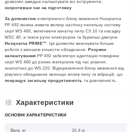
дозволяє швидше налаштувати всі інструменти,
скоротивши час на підготовку
.
За допомогою
електричного блоку живлення Husqvarna
PP 492 можна живити велику настінну пиляльну систему
серії WS 400, включаючи канатну пилу CS 10 та насадку
WSC 40, а також ручні електрорізи та бурильні двигуни
Husqvarna PRIME™
. Це дозволяє виконувати більше
роботи з меншою кількістю обладнання.
Розумне
налаштування
PP 492 забезпечує адаптацію поведінки
серії WS 400 до різних матеріалів під час різання,
аналогічно до WS 220. Відокремлення блоку живлення від
ріжучого обладнання зменшує вплив пилу та вібрацій, що
покращує загальну продуктивність
та довговічність.
Характеристики
ОСНОВНІ ХАРАКТЕРИСТИКИ
Вага, кг
25,8 кг