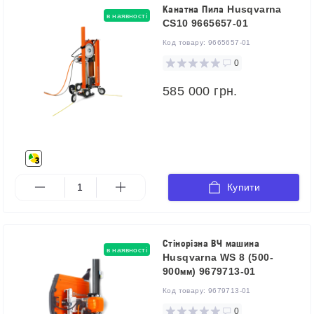
Канатна Пила Husqvarna
в наявності
CS10 9665657-01
Код товару:
9665657-01
0
585 000 грн.
Купити
Стінорізна ВЧ машина
в наявності
Husqvarna WS 8 (500-
900мм) 9679713-01
Код товару:
9679713-01
0