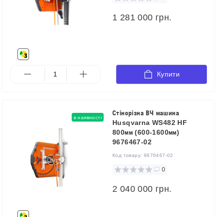
1 281 000 грн.
Купити
Стінорізна ВЧ машина
в наявності
Husqvarna WS482 HF
800мм (600-1600мм)
9676467-02
Код товару:
9676467-02
0
2 040 000 грн.