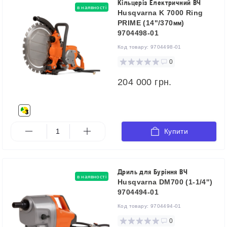
Кільцеріз Електричний ВЧ
в наявності
Husqvarna K 7000 Ring
PRIME (14"/370мм)
9704498-01
Код товару:
9704498-01
0
204 000 грн.
Купити
Дриль для Буріння ВЧ
в наявності
Husqvarna DM700 (1-1/4'')
9704494-01
Код товару:
9704494-01
0