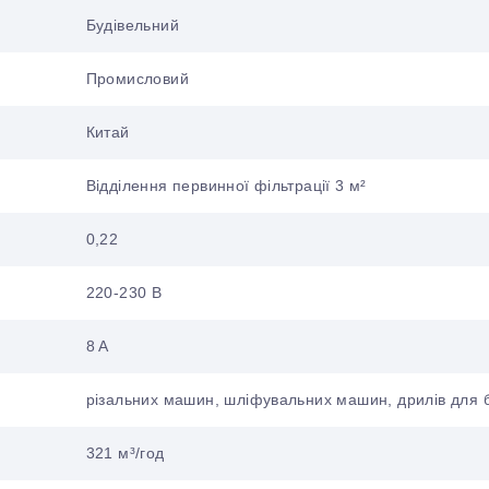
Будівельний
Промисловий
Китай
Відділення первинної фільтрації 3 м²
0,22
220-230 В
8 A
різальних машин, шліфувальних машин, дрилів для 
321 м³/год