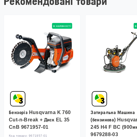
Рекомендовані товари
в наявності
в
Бензоріз Husqvarna K 760
Затиральна Машина
Cut-n-Break + Диск EL 35
(бензинова) Husqv
CnB 9671957-01
245 H4 F BC (900м
9679288-03
Код товару:
9671957-01