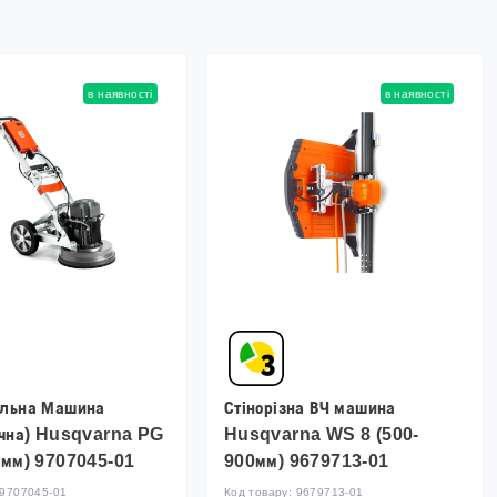
в наявності
в наявності
льна Машина
Стінорізна ВЧ машина
ична) Husqvarna PG
Husqvarna WS 8 (500-
0мм) 9707045-01
900мм) 9679713-01
9707045-01
Код товару:
9679713-01