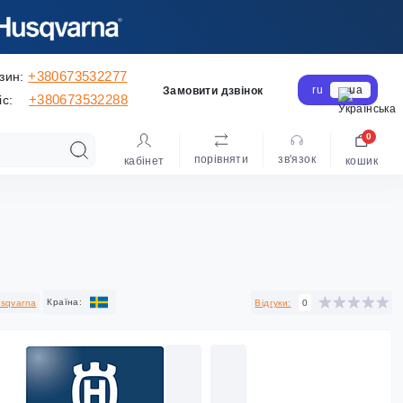
+380673532277
зин:
ru
ua
Замовити дзвінок
+380673532288
іс:
0
порівняти
зв'язок
кабінет
кошик
Країна:
sqvarna
Відгуки:
0