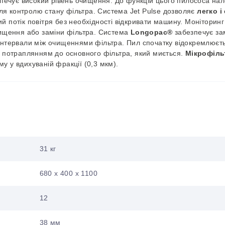
зпечує високий рівень очищення.
До функцій цього пилососа на
ля контролю стану фільтра. Система Jet Pulse дозволяє
легко і
й потік повітря без необхідності відкривати машину. Моніторинг
чищення або заміни фільтра.
Система
Longopac®
забезпечує зам
інтервали між очищеннями фільтра. Пил спочатку відокремлюєть
ед потраплянням до основного фільтра,
який миється
.
Мікрофіль
у у вдихуваній фракції (0,3 мкм).
31 кг
680 x 400 x 1100
12
38 мм