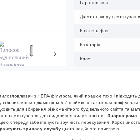
Гарантія, міс
Діаметр входу всмоктуванн
Кількість фаз
Категорія
Клас
иловловлювач з HEPA-фільтром, який працює тихо і підходить 
фувальних машин діаметром 5-7 дюймів, а також для шліфуваль
ходить для збирання різноманітного будівельного сміття та мате
жне всмоктування для видалення пилу з повітря.
Зварна рама
п
цією спереду забезпечують зручність пересування. Корозійностій
арантують тривалу службу
цього надійного пристрою.