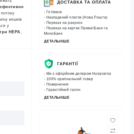
лежать
ДОСТАВКА ТА ОПЛАТА
 ефективно
- Готівкою
 потоку
- Накладений платіж (Нова Пошта)
іну мішків
- Переказ на рахунок
ся у
- Переказ на картки ПриватБанк та
три HEPA
,
МоноБанк
ДЕТАЛЬНІШЕ
ГАРАНТІЇ
- Ми є офіційним дилером Husqvarna
- 100% оригінальний товар
- Повернення
- Гарантійний талон
ДЕТАЛЬНІШЕ