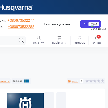
+380673532277
зин:
ru
ua
Замовити дзвінок
+380673532288
іс:
0
порівняти
зв'язок
кабінет
кошик
Країна:
sqvarna
Відгуки:
0