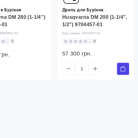
я Буріння
Дриль для Буріння
a DM 280 (1-1/4'')
Husqvarna DM 200 (1-1/4",
-01
1/2") 9704457-01
9665541-01
Код товару:
9704457-01
0
0
57 300 грн.
грн.