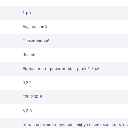
1 ph
Будівельний
Промисловий
Швеція
Відділення первинної фільтрації 1,5 м²
0,22
220-230 В
5,2 A
різальних машин, ручних шліфувальних машин, мал