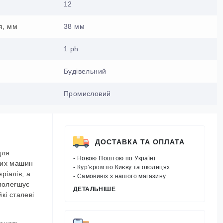
12
я, мм
38 мм
1 ph
Будівельний
Промисловий
ДОСТАВКА ТА ОПЛАТА
для
- Новою Поштою по Україні
них машин
- Кур’єром по Києву та околицях
ріалів, а
- Самовивіз з нашого магазину
олегшує
ДЕТАЛЬНІШЕ
кі сталеві