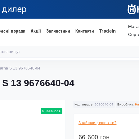
Мага
рисні поради
Акції
Запчастини
Контакти
TradeIn
Серв
arna S 13 9676640-04
 S 13 9676640-04
Код товару:
9676640-04
Виробник:
Hu
в наявності
Знайшли дешевше?
66 600 грн.