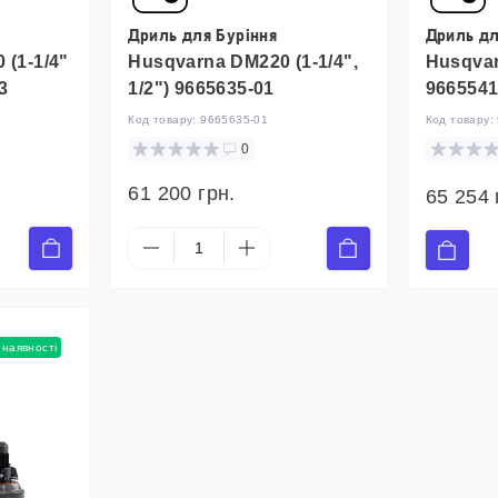
Дриль для Буріння
Дриль дл
(1-1/4"
Husqvarna DM220 (1-1/4",
Husqvarn
3
1/2") 9665635-01
9665541
Код товару:
9665635-01
Код товару:
0
61 200 грн.
65 254 
 наявності