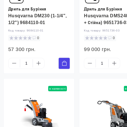
Дриль для Буріння
Дриль для Буріння
Husqvarna DM230 (1-1/4",
Husqvarna DMS240 
1/2") 9684110-01
+ Стійка) 9651736-0
Код товару:
9684110-01
Код товару:
9651736-03
0
0
57 300 грн.
99 000 грн.
в наявності
в