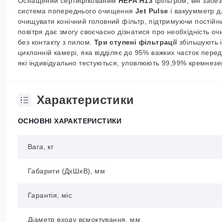
Оснащений сертифікованим
HEPA H13
фільтром, він забе
система попереднього очищення
Jet Pulse
і вакуумметр д
очищувати конічний головний фільтр, підтримуючи постійни
повітря дає змогу своєчасно дізнатися про необхідність о
без контакту з пилом.
Три ступені фільтрації
збільшують 
циклонній камері, яка відділяє до 95% важких часток пер
які індивідуально тестуються, уловлюють 99,99% кремнезем
Характеристики
ОСНОВНІ ХАРАКТЕРИСТИКИ
Вага, кг
Габарити (ДхШхВ), мм
Гарантія, міс
Діаметр входу всмоктування, мм