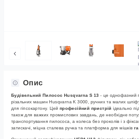
Опис
Будівельний Пилосос Husqvarna S 13
- це однофазний п
різальних машин Husqvarna K 3000, ручних та малих шлі
для гіпсокартону. Цей
професійний пристрій
ідеально під
також для важких промислових завдань, де необхідне поту
транспортування пилососа, а колеса без проколів і з фікса
затискачі, міцна сталева ручка та платформа для мішків
г