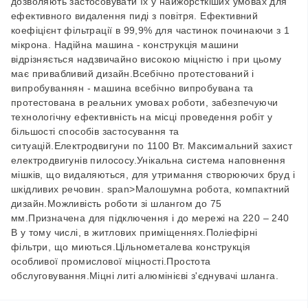
дозволяють застосовувати їх у найжорсткіших умовах для
ефективного видалення пиді з повітря. Ефективний
коефіцієнт фільтрації в 99,9% для частинок починаючи з 1
мікрона. Надійна машина - конструкція машини
відрізняється надзвичайно високою міцністю і при цьому
має привабливий дизайн.Всебічно протестований і
випробуваннян - машина всебічно випробувана та
протестована в реальних умовах роботи, забезпечуючи
технологічну ефективність на місці проведення робіт у
більшості способів застосування та
ситуацій.Електродвигуни по 1100 Вт. Максимальний захист
електродвигунів пилососу.Унікальна система наповнення
мішків, що видаляються, для утримання створюючих бруд і
шкідливих речовин. span>Малошумна робота, компактний
дизайн.Можливість роботи зі шлангом до 75
мм.Призначена для підключення і до мережі на 220 – 240
В у тому числі, в житлових приміщеннях.Поліефірні
фільтри, що миються.Цільнометалева конструкція
особливої промислової міцності.Простота
обслуговування.Міцні литі алюмінієві з'єднувачі шланга.