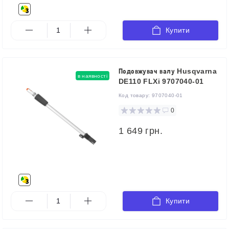
Купити
Подовжувач валу Husqvarna
в наявності
DE110 FLXi 9707040-01
Код товару:
9707040-01
0
1 649 грн.
Купити