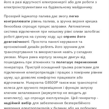
його в разі відсутності електроенергії або для роботи з
електроінструментами на будівельному майданчику.
Прозорий індикатор палива дає змогу
легко
контролювати
рівень палива, а зручна верхня кришка
бензобака спрощує процес заправки.
Автоматична
система відключення при низькому рівні оливи запобігає
роботі двигуна на сухому ходу, що
сприяє його
довговічності
. Простота панелі керування та
ергономічний дизайн роблять його зручним для
транспортування та використання навіть у складних
умовах.
Міцна рама корпусу захищає двигун від
пошкоджень при зіткненнях та
полегшує перенесення
генератора. Пристрій оснащений трьома розетками для
підключення електроприладів і працює з помірним рівнем
шуму, що дозволяє комфортно працювати або
відпочивати.
Husqvarna
G
8500
P
також має транспортні
колеса для зручного переміщення і функцію запуску
ключем запалювання (акумулятор не входить до
комплекту), що спрощує експлуатацію.
Цей генератор -
надійний вибір
для забезпечення безперебійного
живлення електроприладів у будинку або на робочому