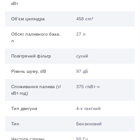
кВт
Об'єм циліндра
458 cm³
Обсяг паливного бака,
27 л
л
Повітряний фільтр
сухий
Рівень шуму, dB
97 дБ
Споживання палива (г/
375 г/кВт·ч
кВт∙год)
Тип двигуна
4-х тактний
Тип.
Бензиновий
Частота струму
50 Гц