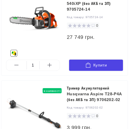
540iXP (без АКБ та ЗП)
9705724-14
Код товару:
9705724-14
0
27 749 грн.
Купити
Тример Акумуляторний
в наявності
Husqvarna Aspire T28-P4A
(без АКБ та ЗП) 9706202-02
Код товару:
9706202-02
0
3 999 грн.