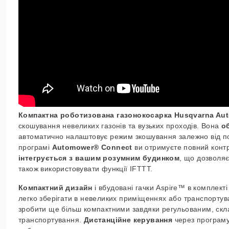
Компактна роботизована газонокосарка Husqvarna Au
скошування невеликих газонів та вузьких проходів. Вона
о
автоматично налаштовує режим зкошування залежно від по
програмі
Automower® Connect
ви отримуєте повний контр
інтегрується з вашим розумним будинком
, що дозволя
також використовувати функції IFTTT.
Компактний дизайн
і вбудовані гачки Aspire™ в комплект
легко зберігати в невеликих приміщеннях або транспортув
зробити ще більш компактними завдяки регульованим, скла
транспортування.
Дистанційне керування
через програму