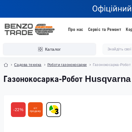
Про нас
Сервіс та Ремонт
Ко
Каталог
Садова техніка
Роботи газонокосарки
Газонокосарка-Робот 
Газонокосарка-Робот Husqvarna 
хіт
-22%
продажу