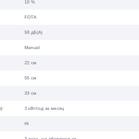
10 %
FOTA
59 дБ(А)
Manual
22 см
55 см
33 см
о)
3 кВт/год за месяц
Ні
3 леза, що обертаються