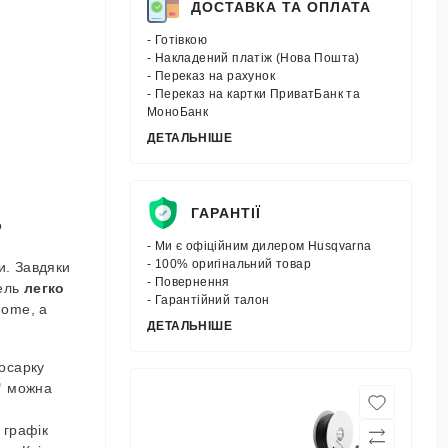
ДОСТАВКА ТА ОПЛАТА
- Готівкою
- Накладений платіж (Нова Пошта)
- Переказ на рахунок
- Переказ на картки ПриватБанк та
МоноБанк
ДЕТАЛЬНІШЕ
ГАРАНТІЇ
о
- Ми є офіційним дилером Husqvarna
- 100% оригінальний товар
и. Завдяки
- Повернення
дель
легко
- Гарантійний талон
Home, а
ДЕТАЛЬНІШЕ
косарку
™
можна
 графік