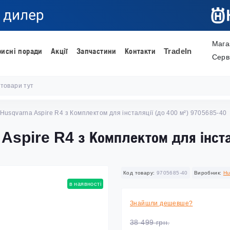
Мага
рисні поради
Акції
Запчастини
Контакти
TradeIn
Серв
Husqvarna Aspire R4 з Комплектом для інсталяції (до 400 м²) 9705685-40
Aspire R4 з Комплектом для інста
Код товару:
9705685-40
Виробник:
Hu
в наявності
Знайшли дешевше?
38 499 грн.