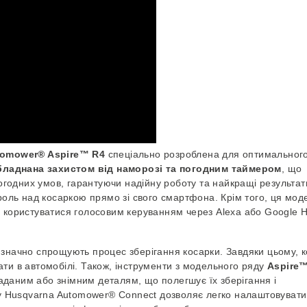
tomower® Aspire™ R4
спеціально розроблена для оптимальног
бладнана захистом від наморозі та погодним таймером
, що
годних умов, гарантуючи надійну роботу та найкращі результат
оль над косаркою прямо зі свого смартфона. Крім того, ця мо
є користуватися голосовим керуванням через Alexa або Google 
і значно спрощують процес зберігання косарки. Завдяки цьому, 
ати в автомобілі. Також, інструменти з модельного ряду
Aspire
даним або знімним деталям, що полегшує їх зберігання і
 Husqvarna Automower® Connect дозволяє легко налаштовувати