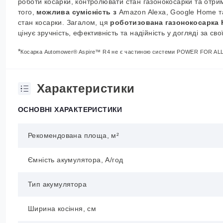
роботи косарки, контролювати стан газонокосарки та отри
того,
можлива сумісність з
Amazon Alexa, Google Home та
стан косарки. Загалом, ця
роботизована газонокосарка 
цінує зручність, ефективність та надійність у догляді за св
*
Косарка Automower® Aspire™ R4 не є частиною системи POWER FOR ALL 
Характеристики
ОСНОВНІ ХАРАКТЕРИСТИКИ
Рекомендована площа, м²
Ємність акумулятора, А/год
Тип акумулятора
Ширина косіння, см