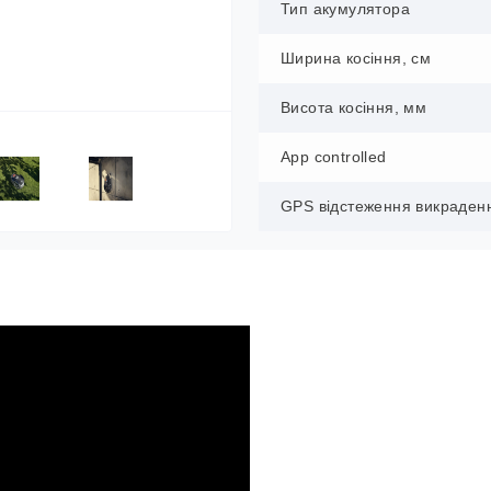
Тип акумулятора
Ширина косіння, см
Висота косіння, мм
App controlled
GPS відстеження викраден