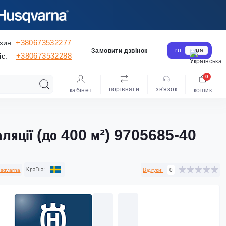
+380673532277
зин:
ru
ua
Замовити дзвінок
+380673532288
іс:
0
порівняти
зв'язок
кабінет
кошик
ляції (до 400 м²) 9705685-40
Країна:
sqvarna
Відгуки:
0