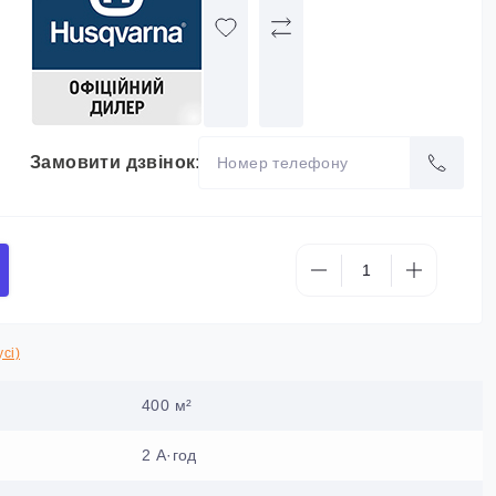
Замовити дзвінок:
сі)
400 м²
2 А·год