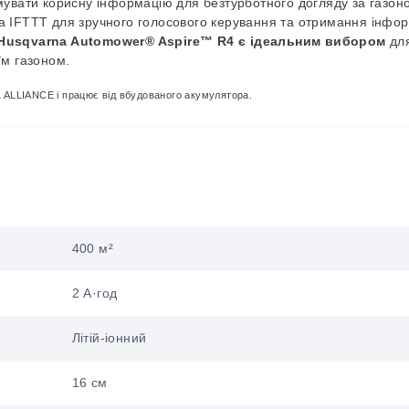
мувати корисну інформацію для безтурботного догляду за газон
 IFTTT для зручного голосового керування та отримання інфор
Husqvarna Automower® Aspire™ R4 є ідеальним вибором
для
оїм газоном.
ALLIANCE і працює від вбудованого акумулятора.
400 м²
2 А·год
Літій-іонний
16 см