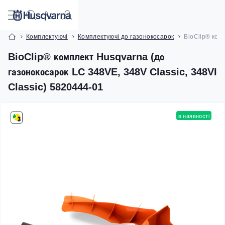
Комплектуючі
Комплектуючі до газонокосарок
BioClip® ком
BioClip® комплект Husqvarna (до
газонокосарок LC 348VE, 348V Classic, 348VI
Classic) 5820444-01
в наявності