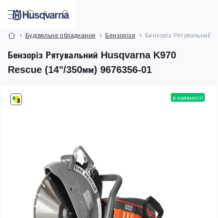
Будівельне обладнання
Бензорізи
Бензоріз Рятувальний H
Бензоріз Рятувальний Husqvarna K970
Rescue (14"/350мм) 9676356-01
в наявності