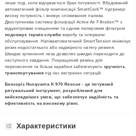
лише тоді, коли відчувається брак потужності. Вбудований
автоматичний фільтр компенсації SmartCarb™ підтримує
високу потужність і знижує споживання палива.
Двоступенева система фільтрації
Active
Air
Filtration
™ з
відцентровим очищенням та одним паперовим фільтром
подовжує термін служби
виробу та інтервали
обслуговування.
Напівавтоматичний SmartTension мінімізує
ризик недостатнього або надмірного натягу ременя.
Швидке зупинення леза дозволяє швидко переходити до
наступного завдання. Покращений ремінь для
перенесення та більші карабіни забезпечують
зручність
транспортування
під час екстрених ситуацій.
Бензоріз Husqvarna K
970 Rescue - це потужн
ий
рятувальний інструмент, розроблений для
найскладніших умов, що забезпечує надійність та
ефективність на високому рівні.
Характеристики