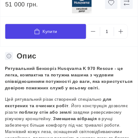
51 000 грн.
Купити
Опис
Рятувальний
Бензоріз Husqvarna K
970 Rescue - це
легка, компактна та потужна машина з чудовим
співвідношенням потужності до ваги, яка користується
довірою пожежних служб у всьому світі.
Цей рятувальний різак створений спеціально
для
екстрених та очисних робіт
. Його конструкція дозволяє
різати
поблизу стін або землі
завдяки реверсивному
ріжучому кронштейну.
Зменшена вібрація
в ручці
забезпечує більше комфорту під час тривалої роботи.
Магнієвий кожух леза, оснащений світловідбиваючими