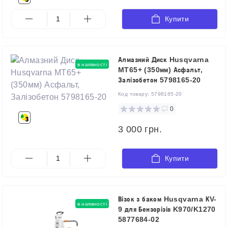
Купити
Алмазний Диск Husqvarna
в наявності
MT65+ (350мм) Асфальт,
Залізобетон 5798165-20
Код товару:
5798165-20
0
3 000 грн.
Купити
Візок з баком Husqvarna КV-
в наявності
9 для Бензорізів K970/K1270
5877684-02