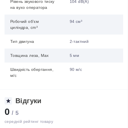
Рівень звукового тиску
104 dB(A)
на вухо оператора
Робочий об'єм
94 см³
циліндра, cm³
Тип двигуна
2-тактний
Товщина леза, Max
5 мм
Швидкість обертання,
90 м/с
м/с
Відгуки
0
/ 5
середній рейтинг товару