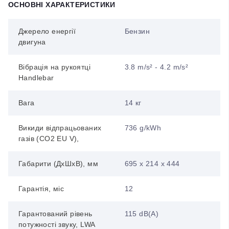
ОСНОВНІ ХАРАКТЕРИСТИКИ
Джерело енергії
Бензин
двигуна
Вібрація на рукоятці
3.8 m/s² - 4.2 m/s²
Handlebar
Вага
14 кг
Викиди відпрацьованих
736 g/kWh
газів (CO2 EU V),
Габарити (ДхШхВ), мм
695 х 214 х 444
Гарантія, міс
12
Гарантований рівень
115 dB(A)
потужності звуку, LWA