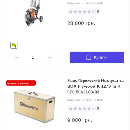
Код товару:
5877684-02
0
28 800 грн.
Купити
Ящик Переносний Husqvarna
немає в наявності
BOX Plywood K 1270 та K
970 5063108-02
Код товару:
5063108-02
0
9 000 грн.