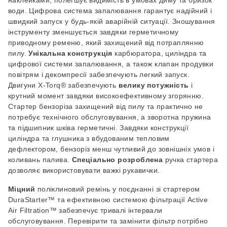
наклейками, полегшує видимість в умовах диму та бризок
води. Цифрова система запалювання гарантує надійний і
швидкий запуск у будь-якій аварійній ситуації.
Зношування
інструменту зменшується завдяки герметичному
приводному ременю, який за
хищений від
потраплянню
пилу.
Унікальна конструкція
карбюратора, циліндра та
цифрової системи запалювання, а також клапан продувки
повітрям і декомпресії забезпечують легкий запуск.
Двигуни X-Torq® забезпечують
велику потужність
і
крутний момент завдяки високоефективному згорянню.
Стартер бензоріза захищений від пилу та практично не
потребує технічного обслуговування, а зворотна пружина
та підшипник шківа герметичні. Завдяки конструкції
циліндра та глушника з вбудованим тепловим
дефлектором, бензоріз менш чутливий до зовнішніх умов і
коливань палива.
Спеціально розроблена
ручка стартера
дозволяє використовувати важкі рукавички.
Міцний
поліклиновий ремінь у поєднанні з
і
стартером
DuraStarter™ та ефективною системою фільтрації Active
Air Filtration™ забезпечує тривалі інтервали
обслуговування. Перевірити та замінити фільтр потрібно