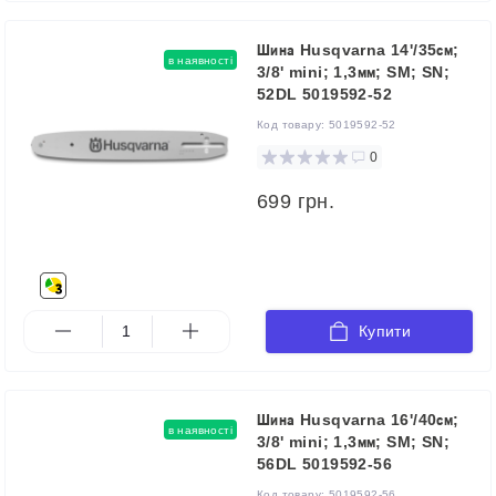
Шина Husqvarna 14'/35см;
в наявності
3/8' mini; 1,3мм; SM; SN;
52DL 5019592-52
Код товару:
5019592-52
0
699 грн.
Купити
Шина Husqvarna 16'/40см;
в наявності
3/8' mini; 1,3мм; SM; SN;
56DL 5019592-56
Код товару:
5019592-56