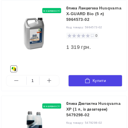
Олива Ланцюгова Husqvarna
в наявності
X-GUARD Bio (5 л)
5964573-02
Код товару:
5964573-02
0
1 319 грн.
Купити
Олива Двотактна Husqvarna
в наявності
XP (1 л, із дозатором)
5479298-02
Код товару:
5479298-02