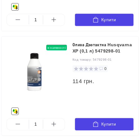
Купити
Олива Двотактна Husqvarna
в наявності
XP (0,1 л) 5479298-01
Код товару:
5479298-01
0
114 грн.
Купити