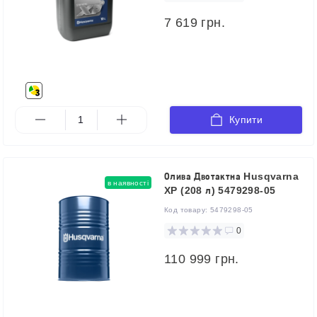
7 619 грн.
Купити
Олива Двотактна Husqvarna
в наявності
XP (208 л) 5479298-05
Код товару:
5479298-05
0
110 999 грн.