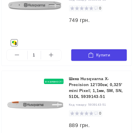
0
749 грн.
Купити
Шина Husqvarna X-
в наявності
Precision 12'/30см; 0,325'
mini Pixel; 1,1мм, SM, SN,
51DL 5939143-51
Код товару:
5939143-51
0
889 грн.