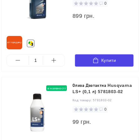
0
899 грн.
хіт продажу
Купити
Олива Двотактна Husqvarna
в наявності
LS+ (0,1 л) 5781803-02
Код товару:
5781803-02
0
99 грн.