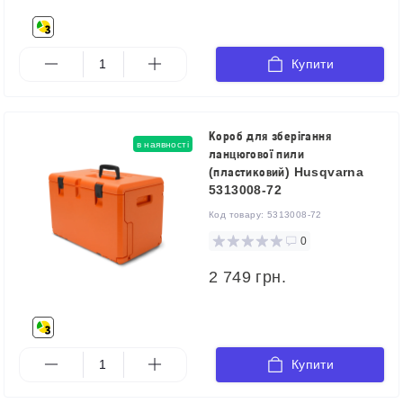
Купити
Короб для зберігання
в наявності
ланцюгової пили
(пластиковий) Husqvarna
5313008-72
Код товару:
5313008-72
0
2 749 грн.
Купити