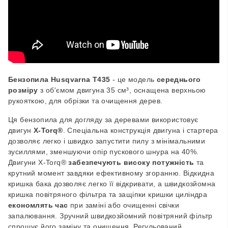
Бензопила Husqvarna T435
- це модель
середнього
розміру
з об'ємом двигуна 35 см³, оснащена верхньою
рукояткою, для обрізки та очищення дерев.
Ця бензопила для догляду за деревами використовує
двигун
X-Torq®
. Спеціальна конструкція двигуна і стартера
дозволяє легко і швидко запустити пилу з мінімальними
зусиллями, зменшуючи опір пускового шнура на 40%.
Двигуни X-Torq®
забезпечують високу потужність
та
крутний момент завдяки ефективному згоранню. Відкидна
кришка бака дозволяє легко її відкривати, а швидкозйомна
кришка повітряного фільтра та защіпки кришки циліндра
економлять час
при заміні або очищенні свічки
запалювання. Зручний швидкозйомний повітряний фільтр
спрощує його заміну та очищення. Регульований