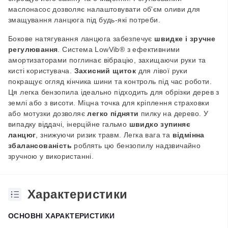
маслонасос дозволяє налаштовувати об'єм оливи для
змащування ланцюга під будь-які потреби.
Бокове натягування ланцюга забезпечує
швидке і зручне
регулювання
. Система LowVib® з ефективними
амортизаторами поглинає вібрацію, захищаючи руки та
кисті користувача.
Захисний щиток
для лівої руки
покращує огляд кінчика шини та контроль під час роботи.
Ця легка бензопила ідеально підходить для обрізки дерев з
землі або з висоти. Міцна точка для кріплення страховки
або мотузки дозволяє
легко підняти
пилку на дерево. У
випадку віддачі, інерційне гальмо
швидко зупиняє
ланцюг
, знижуючи ризик травм. Легка вага та
відмінна
збалансованість
роблять цю бензопилу надзвичайно
зручною у використанні.
Характеристики
ОСНОВНІ ХАРАКТЕРИСТИКИ