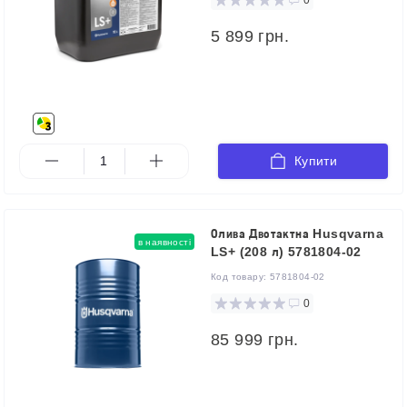
5 899 грн.
Купити
Олива Двотактна Husqvarna
в наявності
LS+ (208 л) 5781804-02
Код товару:
5781804-02
0
85 999 грн.