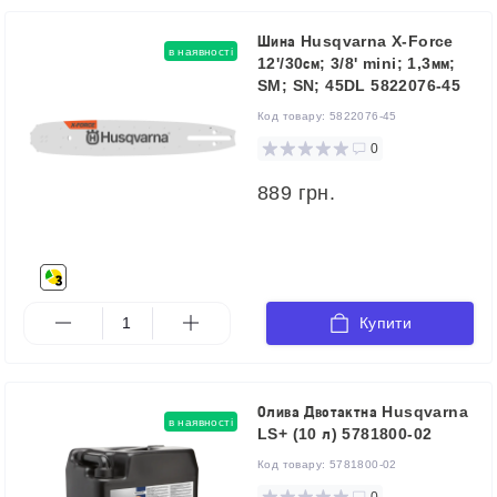
Шина Husqvarna X-Force
в наявності
12'/30см; 3/8' mini; 1,3мм;
SM; SN; 45DL 5822076-45
Код товару:
5822076-45
0
889 грн.
Купити
Олива Двотактна Husqvarna
в наявності
LS+ (10 л) 5781800-02
Код товару:
5781800-02
0