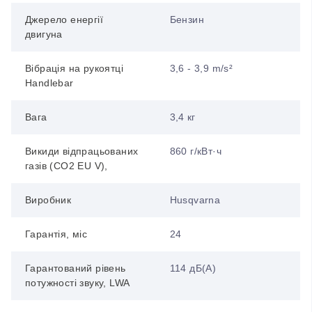
Джерело енергії
Бензин
двигуна
Вібрація на рукоятці
3,6 - 3,9 m/s²
Handlebar
Вага
3,4 кг
Викиди відпрацьованих
860 г/кВт·ч
газів (CO2 EU V),
Виробник
Husqvarna
Гарантія, міс
24
Гарантований рівень
114 дБ(А)
потужності звуку, LWA