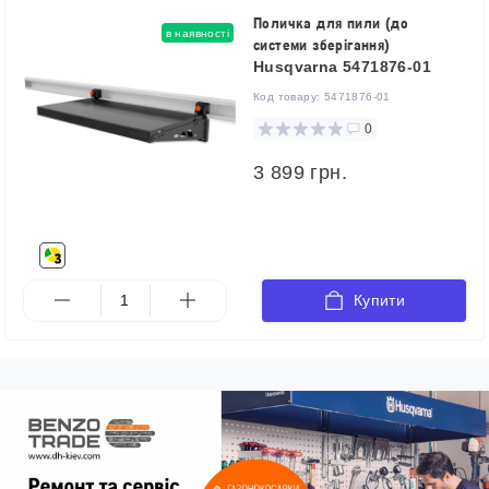
Поличка для пили (до
в наявності
системи зберігання)
Husqvarna 5471876-01
Код товару:
5471876-01
0
3 899 грн.
Купити