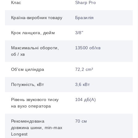
Клас
Sharp Pro
Країна-виробник товару
Бразилія
Крок ланцюга, дюйм
3/8"
Максимальні обороти,
13500 об/хв
об / хв
Об'єм циліндра
72,2 cm³
Потужність, кВт
3,6 кВт
Рівень звукового тиску
104 дБ(А)
на вухо оператора
Рекомендована
70 см
довжина шини, min-max
Longest