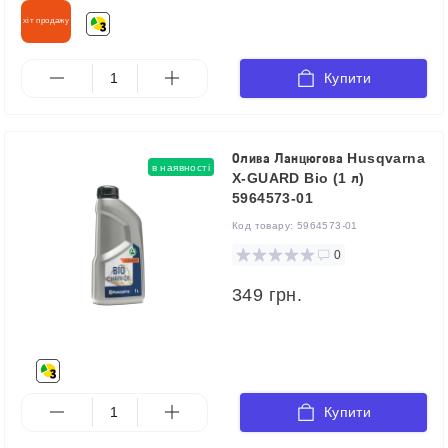
хіт продажу
Купити
Олива Ланцюгова Husqvarna
в наявності
X-GUARD Bio (1 л)
5964573-01
Код товару:
5964573-01
0
349 грн.
Купити