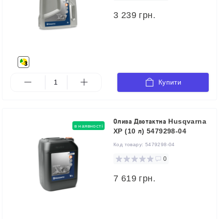
3 239 грн.
Купити
Олива Двотактна Husqvarna
в наявності
XP (10 л) 5479298-04
Код товару:
5479298-04
0
7 619 грн.