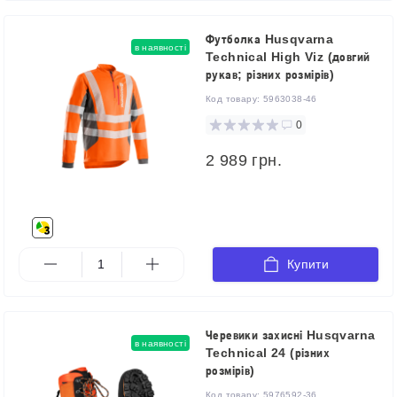
Футболка Husqvarna
в наявності
Technical High Viz (довгий
рукав; різних розмірів)
Код товару:
5963038-46
0
2 989 грн.
Купити
Черевики захисні Husqvarna
в наявності
Technical 24 (різних
розмірів)
Код товару:
5976592-36