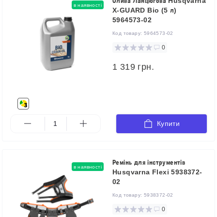
Олива Ланцюгова Husqvarna
в наявності
X-GUARD Bio (5 л)
5964573-02
Код товару:
5964573-02
0
1 319 грн.
Купити
Ремінь для інструментів
в наявності
Husqvarna Flexi 5938372-
02
Код товару:
5938372-02
0