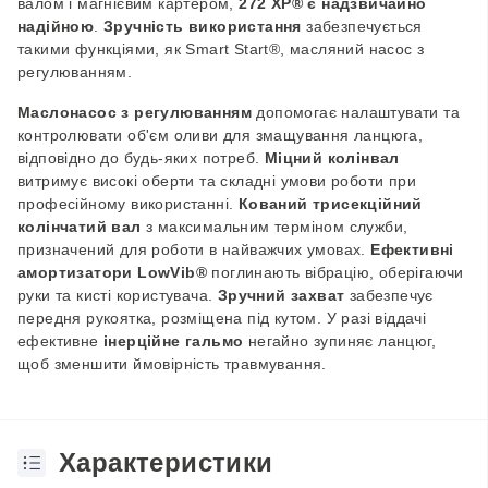
валом і магнієвим картером,
272 XP® є надзвичайно
надійною
.
Зручність використання
забезпечується
такими функціями, як Smart Start®, масляний насос з
регулюванням.
Маслонасос з регулюванням
допомогає
н
алашт
увати
та
контролю
вати
об'єм оливи для змащування ланцюга
,
відповідно до будь-яких потреб.
Міцний колінвал
витримує високі оберти та складні умови роботи при
професійному використанні.
Кований трисекційний
колінчатий вал
з максимальним терміном служби,
призначений для роботи в найважчих умовах.
Ефективні
амортизатори
LowVib
®
поглинають вібрацію, оберігаючи
руки та кисті користувача.
Зручний захват
забезпечує
передня рукоятка, розміщена під кутом. У разі віддачі
ефективне
інерційне гальмо
негайно зупиняє ланцюг,
щоб зменшити ймовірність травмування.
Характеристики