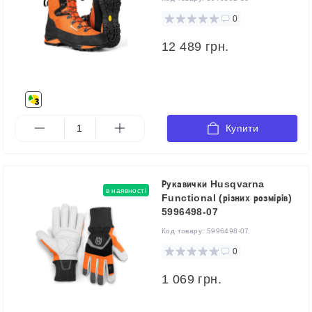
0
12 489 грн.
Купити
Рукавички Husqvarna
в наявності
Functional (різних розмірів)
5996498-07
Код товару:
5996498-07
0
1 069 грн.