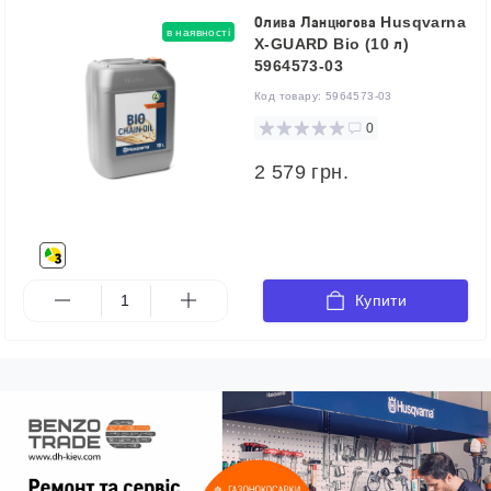
Олива Ланцюгова Husqvarna
в наявності
X-GUARD Bio (10 л)
5964573-03
Код товару:
5964573-03
0
2 579 грн.
Купити