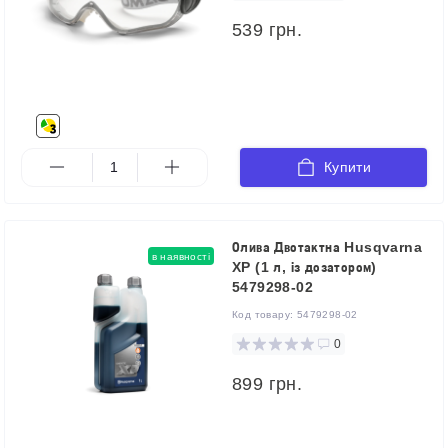
539 грн.
Купити
Олива Двотактна Husqvarna
в наявності
XP (1 л, із дозатором)
5479298-02
Код товару:
5479298-02
0
899 грн.