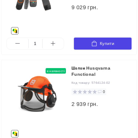
9 029 грн.
Купити
Шолом Husqvarna
в наявності
Functional
Код товару:
5764124-02
0
2 939 грн.