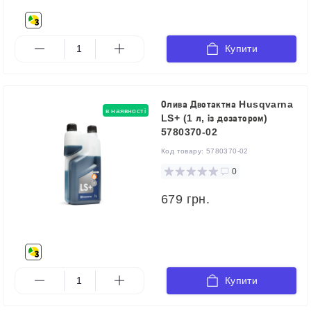
Купити
Олива Двотактна Husqvarna
в наявності
LS+ (1 л, із дозатором)
5780370-02
Код товару:
5780370-02
0
679 грн.
Купити