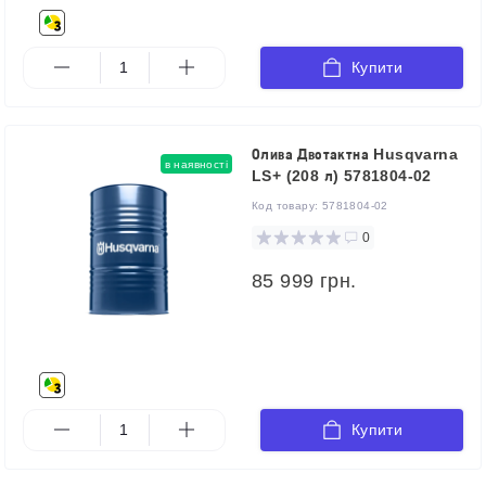
Купити
Олива Двотактна Husqvarna
в наявності
LS+ (208 л) 5781804-02
Код товару:
5781804-02
0
85 999 грн.
Купити