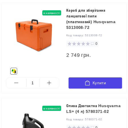
Короб для зберігання
в наявності
ланцюгової пили
(пластиковий) Husqvarna
5313008-72
Код товару:
5313008-72
0
2 749 грн.
Купити
Олива Двотактна Husqvarna
в наявності
LS+ (4 л) 5780371-02
Код товару:
5780371-02
0