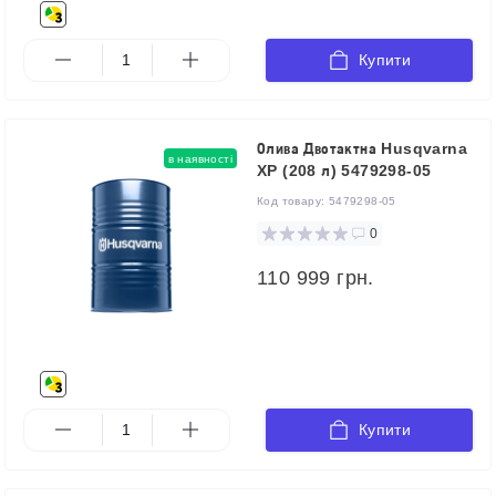
Купити
Олива Двотактна Husqvarna
в наявності
XP (208 л) 5479298-05
Код товару:
5479298-05
0
110 999 грн.
Купити