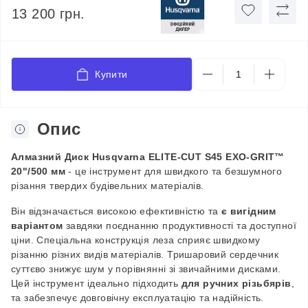
13 200 грн.
Купити
Опис
Алмазний
Д
иск Husqvarna ELITE-CUT S45 EXO-GRIT™
20"/500 мм
-
це інструмент для швидкого та безшумного
різання твердих будівельних матеріалів.
Він відзначається високою ефективністю та
є вигідним
варіантом
завдяки поєднанню продуктивності та доступної
ціни. Спеціальна конструкція леза сприяє швидкому
різанню різних видів матеріалів. Тришаровий сердечник
суттєво знижує шум у порівнянні зі звичайними дисками.
Цей інструмент ідеально підходить
для ручних різьбярів
,
та забезпечує довговічну експлуатацію та надійність.