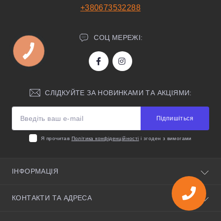
+380673532288
СОЦ МЕРЕЖІ:
СЛІДКУЙТЕ ЗА НОВИНКАМИ ТА АКЦІЯМИ:
Підпишіться
Я прочитав
Політика конфіденційності
і згоден з вимогами
ІНФОРМАЦІЯ
Про нас
КОНТАКТИ ТА АДРЕСА
Корисні поради
Умови угоди
Київська область, село Святопетрівське, вулиця