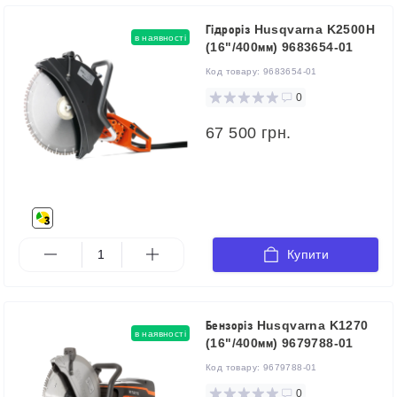
Гідроріз Husqvarna K2500H
в наявності
(16"/400мм) 9683654-01
Код товару:
9683654-01
0
67 500 грн.
Купити
Бензоріз Husqvarna K1270
в наявності
(16"/400мм) 9679788-01
Код товару:
9679788-01
0