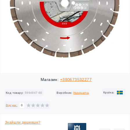
Магазин:
+380673532277
Країна:
Код товару:
5994947-60
Виробник:
Husqvarna
Відгуки:
0
Знайшли дешевше?