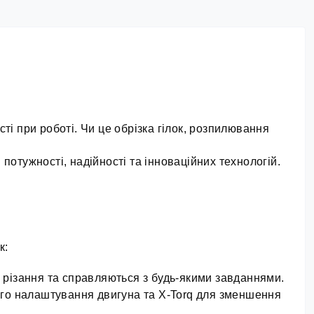
і при роботі. Чи це обрізка гілок, розпилювання 
отужності, надійності та інноваційних технологій.
к:
ь різання та справляються з будь-якими завданнями.
ого налаштування двигуна та X-Torq для зменшення 