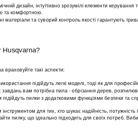
ічний дизайн, інтуїтивно зрозумілі елементи керування т
ою та комфортною.
існі матеріали та суворий контроль якості гарантують три
у Husqvarna?
a враховуйте такі аспекти:
користання підійдуть легкі моделі, тоді як для професі
х завдань вам потрібна пила - обрізання дерев, розпилюв
м підійдуть пилки з додатковими функціями безпеки та 
інструментом для тих, хто шукає надійність, потужність і
ти пилку, що ідеально підходить для своїх потреб. Вибир