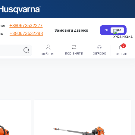
+380673532277
зин:
ru
ua
Замовити дзвінок
+380673532288
іс:
0
порівняти
зв'язок
кабінет
кошик