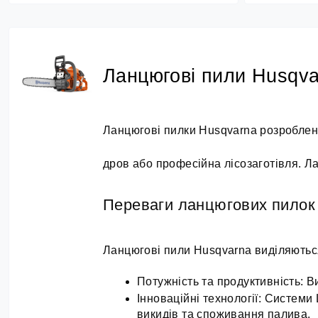
Ланцюгові пили Husqva
Ланцюгові пилки Husqvarna розроблені 
дров або професійна лісозаготівля. Л
Переваги ланцюгових пилок
Ланцюгові пили Husqvarna виділяються
Потужність та продуктивність: 
Інноваційні технології: Систем
викидів та споживання палива.