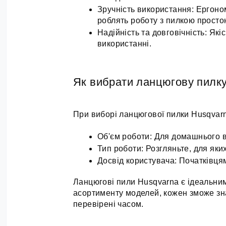
Зручність використання: Ергоном
роблять роботу з пилкою прост
Надійність та довговічність: Як
використанні.
Як вибрати ланцюгову пилк
При виборі ланцюгової пилки Husqvarn
Об'єм роботи: Для домашнього ви
Тип роботи: Розгляньте, для яки
Досвід користувача: Початківця
Ланцюгові пили Husqvarna є ідеальним 
асортименту моделей, кожен зможе знай
перевірені часом.