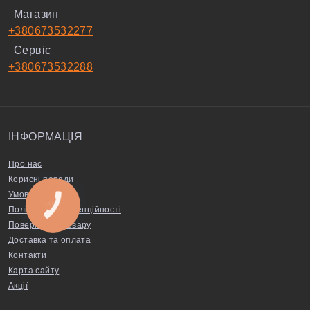
Магазин
+380673532277
Сервіс
+380673532288
ІНФОРМАЦІЯ
Про нас
Корисні поради
Умови угоди
КНОПКА
Політика конфіденційності
ЗВ'ЯЗКУ
Повернення товару
Доставка та оплата
Контакти
Карта сайту
Акції