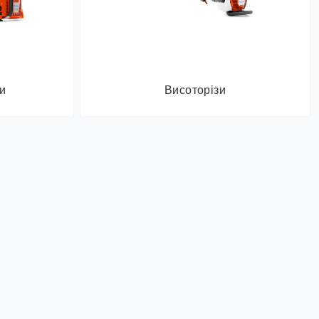
и
Висоторізи