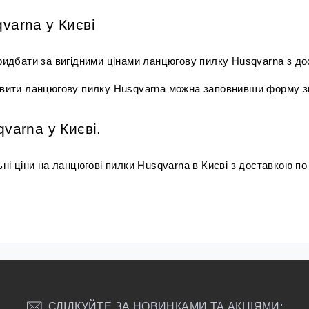
varna у Києві
идбати за вигідними цінами ланцюгову пилку Husqvarna з дост
вити ланцюгову пилку Husqvarna можна заповнивши форму зв
varna у Києві.
і ціни на ланцюгові пилки Husqvarna в Києві з доставкою по в
СЛІДКУЙТЕ ЗА НОВИНКАМИ ТА АКЦІЯМИ: