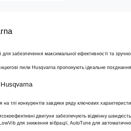
rna
для забезпечення максимальної ефективності та зручност
анцюгові пили Husqvarna пропонують ідеальне поєднання п
 Husqvarna
 на тлі конкурентів завдяки ряду ключових характеристи
Високоефективні двигуни забезпечують відмінну швидкіст
и LowVib для зниження вібрації, AutoTune для автоматичн