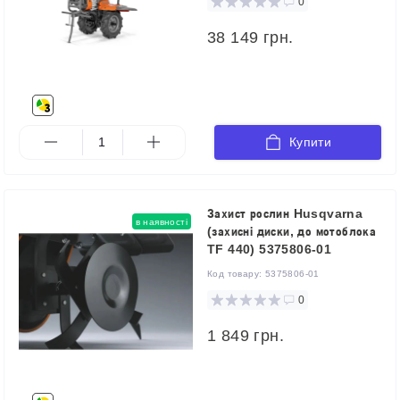
0
38 149 грн.
Купити
Захист рослин Husqvarna
в наявності
(захисні диски, до мотоблока
TF 440) 5375806-01
Код товару:
5375806-01
0
1 849 грн.