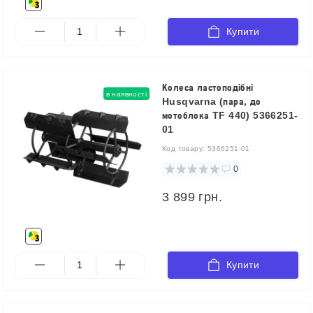
Купити
Колеса ластоподібні
в наявності
Husqvarna (пара, до
мотоблока TF 440) 5366251-
01
Код товару:
5366251-01
0
3 899 грн.
Купити