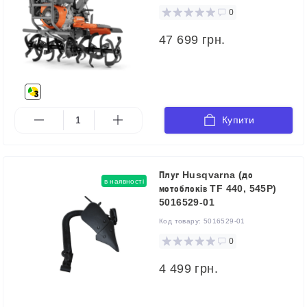
0
47 699 грн.
Купити
Плуг Husqvarna (до
в наявності
мотоблоків TF 440, 545P)
5016529-01
Код товару:
5016529-01
0
4 499 грн.