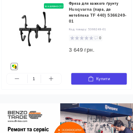
Фреза для важкого ґрунту
в наявності
Husqvarna (пара, до
мотоблока TF 440) 5366249-
01
Код товару:
5366249-01
0
3 649 грн.
Купити