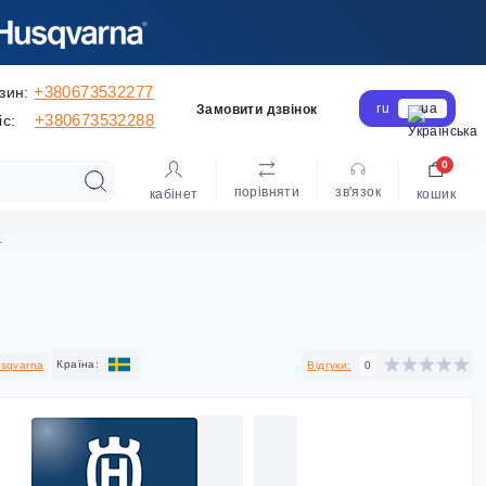
+380673532277
зин:
ru
ua
Замовити дзвінок
+380673532288
іс:
0
порівняти
зв'язок
кабінет
кошик
1
Країна:
sqvarna
Відгуки:
0