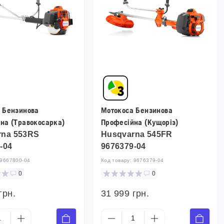
 Бензинова
Мотокоса Бензинова
на (Травокосарка)
Професійна (Кущоріз)
rna 553RS
Husqvarna 545FR
-04
9676379-04
9667800-04
Код товару:
9676379-04
0
0
грн.
31 999 грн.