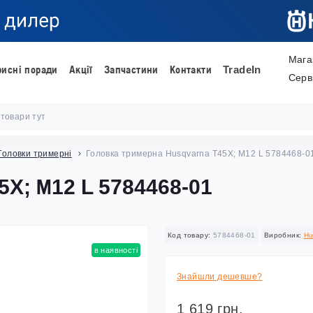
Мага
рисні поради
Акції
Запчастини
Контакти
TradeIn
Серв
Головки тримерні
Головка тримерна Husqvarna Т45X; М12 L 5784468-0
45X; М12 L 5784468-01
Код товару:
5784468-01
Виробник:
Hu
в наявності
Знайшли дешевше?
1 619 грн.