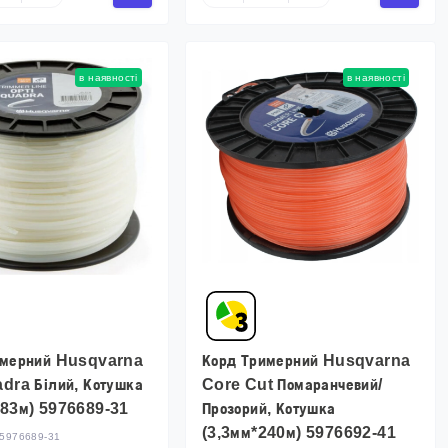
в наявності
в наявності
имерний Husqvarna
Корд Тримерний Husqvarna
dra Білий, Котушка
Core Cut Помаранчевий/
183м) 5976689-31
Прозорий, Котушка
(3,3мм*240м) 5976692-41
5976689-31