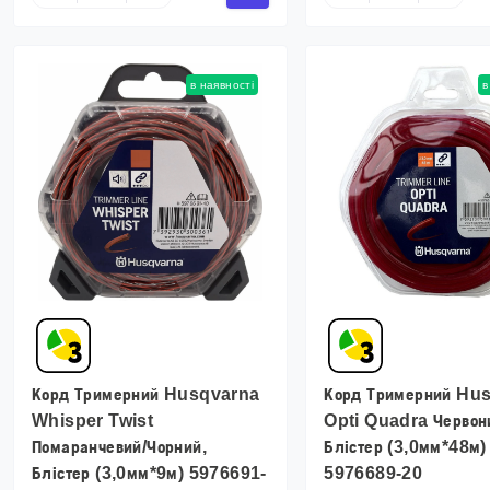
в наявності
в
Корд Тримерний Husqvarna
Корд Тримерний Hu
Whisper Twist
Opti Quadra Червон
Помаранчевий/Чорний,
Блістер (3,0мм*48м)
Блістер (3,0мм*9м) 5976691-
5976689-20