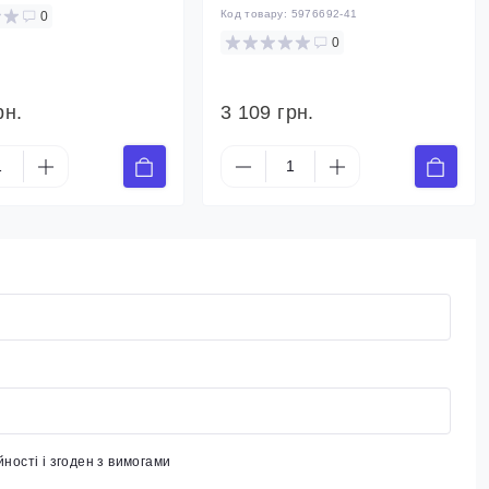
Код товару:
5976692-41
0
0
рн.
3 109 грн.
йності
і згоден з вимогами