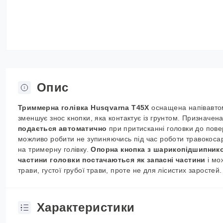
Опис
Триммерна голівка
Husqvarna
T45X
оснащена напівавто
зменшує знос кнопки, яка контактує із грунтом. Призначен
подається автоматично
при притисканні головки до пове
можливо робити не зупиняючись під час роботи травокосар
на тримерну голівку.
Опорна кнопка з шарикопідшипник
частини головки постачаються як запасні частини
і мо
трави, густої грубої трави, проте не для лісистих заростей
Характеристики