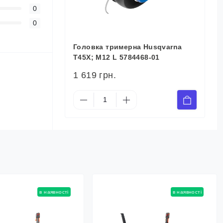
0
0
Головка тримерна Husqvarna
Т45X; М12 L 5784468-01
1 619 грн.
в наявності
в наявності