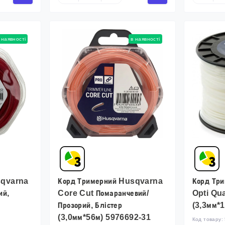
 наявності
в наявності
sqvarna
Корд Тримерний Husqvarna
Корд Тр
ий,
Core Cut Помаранчевий/
Opti Qua
Прозорий, Блістер
(3,3мм*
(3,0мм*56м) 5976692-31
Код товару: