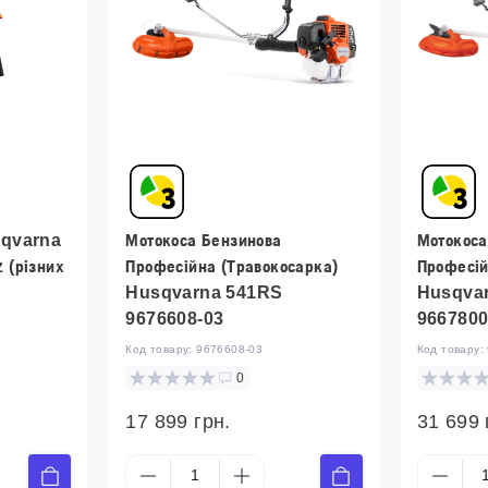
sqvarna
Мотокоса Бензинова
Мотокоса
 (різних
Професійна (Травокосарка)
Професій
Husqvarna 541RS
Husqva
9676608-03
9667800
Код товару:
9676608-03
Код товару:
0
17 899 грн.
31 699 