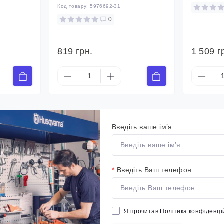
Код товару:
5976692-31
0
819 грн.
1 509 г
Введіть ваше ім’я
*
Введіть Ваш телефон
Я прочитав
Політика конфіденці