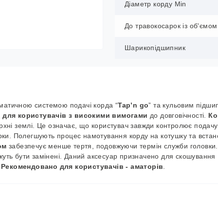
Діаметр корду Min
До травокосарок із об'ємом
Шарикопідшипник
матичною системою подачі корда “
Tap’n go
” та кульовим підш
а
для користувачів з високими вимогами
до довговічності.
Ко
рхні землі. Це означає, що користувач завжди контролює подачу 
ки. Полегшують процес намотування корду на котушку та встан
ом
забезпечує менше тертя, подовжуючи термін служби головки
жуть бути замінені. Даний аксесуар призначено для скошування
.
Рекомендовано для користувачів - аматорів
.