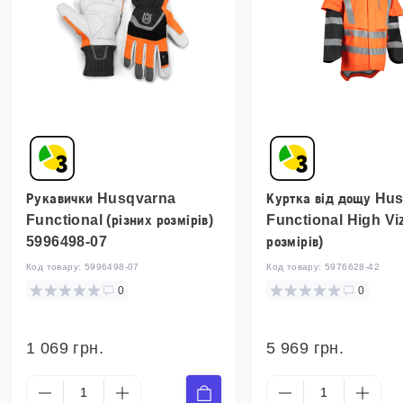
Рукавички Husqvarna
Куртка від дощу Hu
Functional (різних розмірів)
Functional High Viz
5996498-07
розмірів)
Код товару:
5996498-07
Код товару:
5976628-42
0
0
1 069 грн.
5 969 грн.