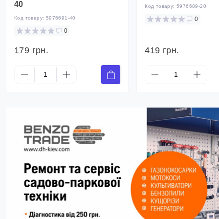
40
Код товару:
5976689-20
Код товару:
5976691-40
0
0
179 грн.
419 грн.