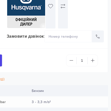
Замовити дзвінок:
сі)
Бензин
ebar
3 - 3,3 m/s²