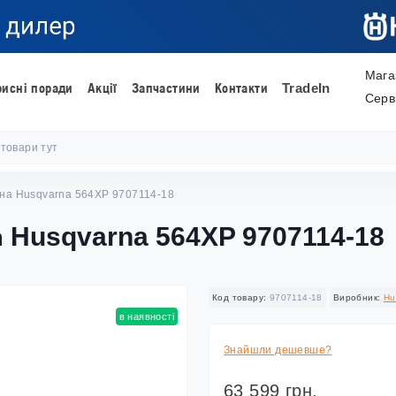
Мага
рисні поради
Акції
Запчастини
Контакти
TradeIn
Серв
на Husqvarna 564XP 9707114-18
на Husqvarna 564XP 9707114-18
Код товару:
9707114-18
Виробник:
Hu
в наявності
Знайшли дешевше?
63 599 грн.