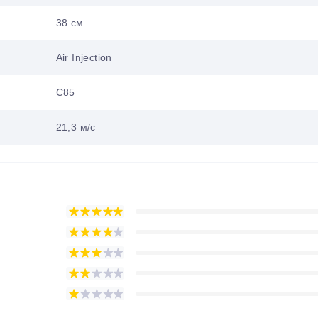
38 см
Air Injection
C85
21,3 м/с