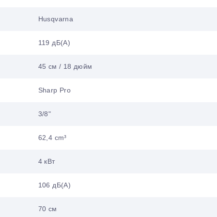
Husqvarna
119 дБ(А)
45 см / 18 дюйм
Sharp Pro
3/8"
62,4 cm³
4 кВт
106 дБ(А)
70 см