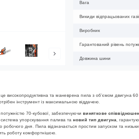
Вага
Викиди відпрацьованих газі
Виробник
Гарантований рівень потужн
Довжина шини
це високопродуктивна та маневрена пила з об’ємом двигуна 60 
потрібен інструмент із максимальною віддачею.
з потужністю 70-кубової, забезпечуючи
виняткове співвідношен
а система упорскування палива та
новий тип двигуна
, гарантую
го робочого дня. Пила відзначається простим запуском
та
низьки
бить роботу комфортнішою.