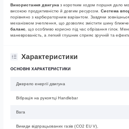
Використання двигуна
з коротким ходом поршня дало мож
високою продуктивністю й довгим ресурсом.
Система впо
порівняно з карбюраторним варіантом. Завдяки зовнішньо
механізмом зчеплення, що дозволяє змістити шину ближче 
баланс
, що особливо корисно під час обрізання гілок. Ме
маневрованість, а легкий глушник сприяє зручній та ефекти
Характеристики
ОСНОВНІ ХАРАКТЕРИСТИКИ
Джерело енергії двигуна
Вібрація на рукоятці Handlebar
Вага
Викиди відпрацьованих газів (CO2 EU V),