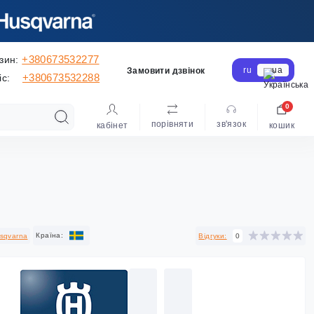
+380673532277
зин:
ru
ua
Замовити дзвінок
+380673532288
іс:
0
порівняти
зв'язок
кабінет
кошик
Країна:
sqvarna
Відгуки:
0