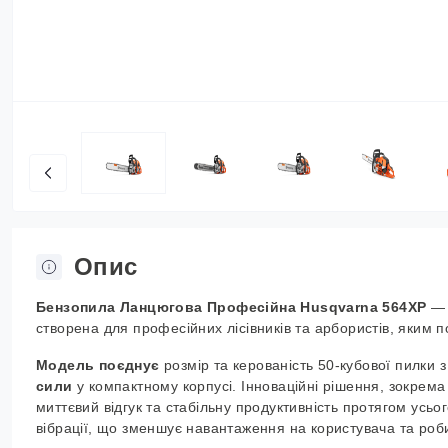
Опис
Бензопила
Л
анцюгова
П
рофесійна Husqvarna 564XP
— 
створена для професійних лісівників та арбористів, яким 
Модель поєднує
розмір та керованість 50-кубової пилки 
сили
у компактному корпусі.
Інноваційні рішення, зокрем
миттєвий відгук
та
стабільну продуктивність протягом усьо
вібрації, що зменшує навантаження на користувача та ро