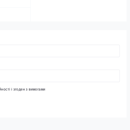
йності
і згоден з вимогами