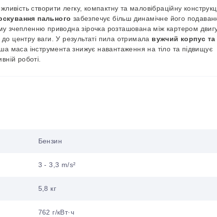
ливість створити легку, компактну та маловібраційну конструкц
рскування пального
забезпечує більш динамічне його подаван
му зчепленню приводна зірочка розташована між картером двиг
до центру ваги. У результаті пила отримала
вужчий корпус
та
нша маса інструмента знижує навантаження на тіло та підвищує
вній роботі.
Бензин
3 - 3,3 m/s²
5,8 кг
762 г/кВт·ч