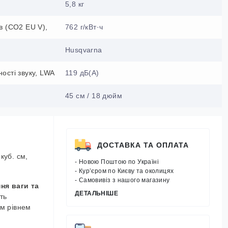
5,8 кг
в (CO2 EU V),
762 г/кВт·ч
Husqvarna
ості звуку, LWA
119 дБ(А)
45 см / 18 дюйм
ДОСТАВКА ТА ОПЛАТА
куб. см,
- Новою Поштою по Україні
- Кур’єром по Києву та околицях
- Самовивіз з нашого магазину
ня ваги та
ДЕТАЛЬНІШЕ
ть
м рівнем